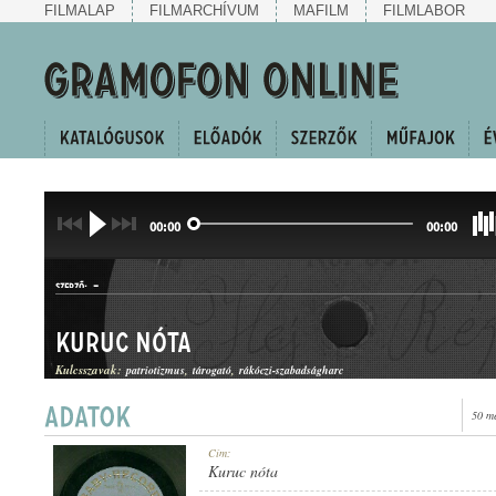
FILMALAP
FILMARCHÍVUM
MAFILM
FILMLABOR
00:00
00:00
-
SZERZŐ:
Kuruc nóta
Kulcsszavak:
patriotizmus
tárogató
rákóczi-szabadságharc
50 m
KURUC KESERGŐ
Cím:
MŰFAJ:
Kuruc nóta