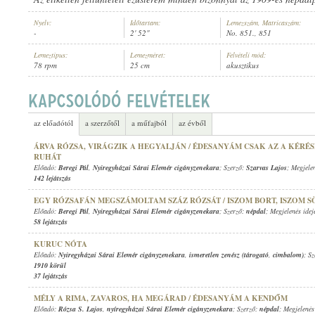
Nyelv:
Időtartam:
Lemezszám, Matricaszám:
-
2' 52"
No. 851., 851
Lemeztípus:
Lemezméret:
Felvételi mód:
78 rpm
25 cm
akusztikus
NYIREGYHÁZAI SÁRAI ELEMÉR CIGÁNYZENEKARA
,
ISMERETLEN ZENÉSZ
ELŐADÓ:
az előadótól
a szerzőtől
a műfajból
az évből
ÁRVA RÓZSA, VIRÁGZIK A HEGYALJÁN / ÉDESANYÁM CSAK AZ A KÉRÉS
RUHÁT
Előadó:
Beregi Pál
,
Nyiregyházai Sárai Elemér cigányzenekara
; Szerző:
Szarvas Lajos
; Megjele
142 lejátszás
EGY RÓZSAFÁN MEGSZÁMOLTAM SZÁZ RÓZSÁT / ISZOM BORT, ISZOM S
Előadó:
Beregi Pál
,
Nyiregyházai Sárai Elemér cigányzenekara
; Szerző:
népdal
; Megjelenés idej
58 lejátszás
KURUC NÓTA
Előadó:
Nyiregyházai Sárai Elemér cigányzenekara
,
ismeretlen zenész (tárogató
,
cimbalom)
; S
1910 körül
37 lejátszás
MÉLY A RIMA, ZAVAROS, HA MEGÁRAD / ÉDESANYÁM A KENDŐM
Előadó:
Rózsa S. Lajos
,
nyíregyházai Sárai Elemér cigányzenekara
; Szerző:
népdal
; Megjelenés