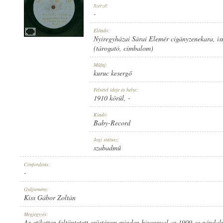
Szerző:
-
Előadó:
Nyiregyházai Sárai Elemér cigányzenekara
,
is
(tárogató
,
cimbalom)
1910 KÖRÜL
MEGJELENÉS IDEJE:
Műfaj:
kuruc kesergő
Felvétel ideje és helye:
1910 körül
, -
Kiadó:
Baby-Record
BABY-RECORD
KIADÓ:
Jogi státusz:
szabadmű
Címfordítás:
-
Gyűjtemény:
Kiss Gábor Zoltán
NO. 851.
LEMEZSZÁM:
Megjegyzés:
Az etiketten feltüntetett ezüstérem minden bizonnyal az 1909-es népdal