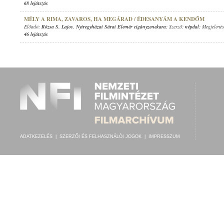
68 lejátszás
MÉLY A RIMA, ZAVAROS, HA MEGÁRAD / ÉDESANYÁM A KENDŐM
Előadó:
Rózsa S. Lajos
,
Nyiregyházai Sárai Elemér cigányzenekara
; Szerző:
népdal
; Megjelenés
46 lejátszás
ADATKEZELÉS
|
SZERZŐI ÉS FELHASZNÁLÓI JOGOK
|
IMPRESSZUM