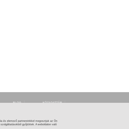
AL
BLOG
KÖZADATTÁR
FÓRUM
MSZH
FACEBOOK
ARTISJUS
TWITTER
OSZMI
OSZK ZENEMŰTÁR
ia és elemező partnereinkkel megosztjuk az Ön
zolgáltatásokból gyűjtöttek. A weboldalon való