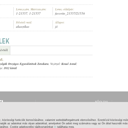
Lemezszám, Matricaszám:
Lemez oldalpár:
1-21557, 1-21557
favorite_21557/21558
Felvételi mód:
Állapot:
akusztikus
jó
ISZTEK ÉS SZOLGÁK ORSZÁGOS EGYESÜLETÉNEK ZENEKARA
, VEZÉNYEL:
KRAUL ANT
 évből
AL
 Szolgák Országos Egyesületének Zenekara
, Vezényel:
Kraul Antal
;
eje:
1912 körül
FŐOLDAL
BELÉPÉS
REGISZTRÁCIÓ
MI EZ?
SÚGÓ
z, közösségi funkciók biztosításához, valamint weboldalforgalmunk elemzéséhez. Ezenkívül közösségi méd
KAPCSOLAT
hatják az adatokat más olyan adatokkal, amelyeket Ön adott meg számukra vagy az Ön által használt más s
latához. Cookie adatkezelési tájékoztatónkat
itt
találhatja meg.