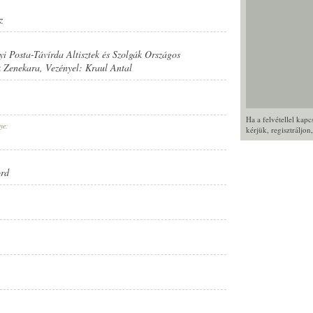
z
i Posta-Távírda Altisztek és Szolgák Országos
k Zenekara
, Vezényel:
Kraul Antal
Ha a felvétellel kap
ye:
kérjük,
regisztráljon
ord