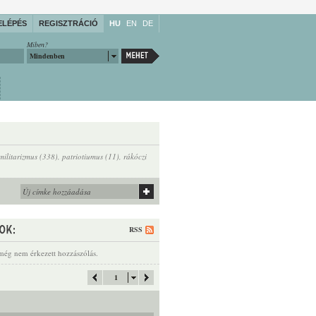
ELÉPÉS
REGISZTRÁCIÓ
HU
EN
DE
Miben?
Mindenben
militarizmus (338)
,
patriotiumus (11)
,
rákóczi
RSS
még nem érkezett hozzászólás.
1