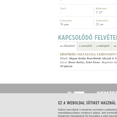
Nyelv:
Időtartam:
-
2' 25"
Lemeztípus:
Lemezméret:
78 rpm
25 cm
MAGYAR KIRÁLYI POSTA-TÁVÍRDA ALT
ELŐADÓ:
az előadótól
a szerzőtől
a műfajból
az
DÍSZŐRSÉG FELVÁLTÁSA VEZÉNYSZÓV
Előadó:
Magyar Királyi Posta-Távírda Altisztek és
Szerző:
Hector Berlioz
,
Erkel Ferenc
; Megjelenés id
38 lejátszás
Sütiket használunk a tartalmak személyre szabásáho
weboldalhasználatra vonatkozó adatait, akik kombinál
böngészés folytatásával Ön hozzájárul a sütik haszná