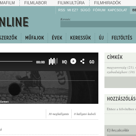
MAFILM
FILMLABOR
FILMKULTÚRA
FILMHIRADÓK
RSS
MI EZ?
SÚGÓ
FÓRUM
KAPCSOLAT
B
Hallgassa!
Keresés:
Gyarapítsa!
Kövesse!
Ossza meg!
HQ
GO
00:00
magyarország (21)
,
szabadságharc (10)
otiumus
Ehhez a felvételhez 
30 meghallgatás
0 hallgató kedveli
ó
Új hozzászólás