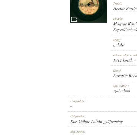
Szerző:
Hector Berlio
Előadó:
Magyar Király
Egyesületéne
1912 KÖRÜL
MEGJELENÉS IDEJE:
Műfaj:
induló
Felvétel ideje és hel
1912 körül
, -
Kiadó:
Favorite Rec
FAVORITE RECORD
KIADÓ:
Jogi státusz:
szabadmű
Címfordítás:
-
Gyűjtemény:
Kiss Gábor Zoltán gyűjtemény
1-21557
LEMEZSZÁM:
Megjegyzés:
-