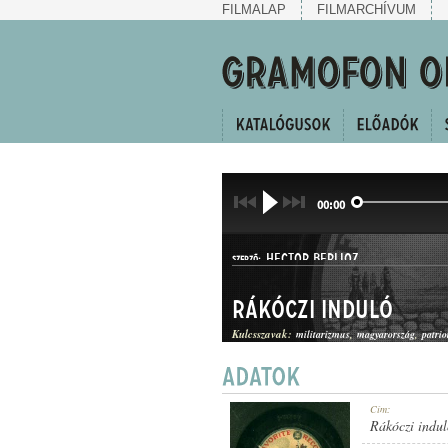
FILMALAP
FILMARCHÍVUM
00:00
HECTOR BERLIOZ
SZERZŐ:
Rákóczi induló
Kulcsszavak:
militarizmus
magyarország
patri
INDULÓ
Cím:
MŰFAJ:
Rákóczi indul