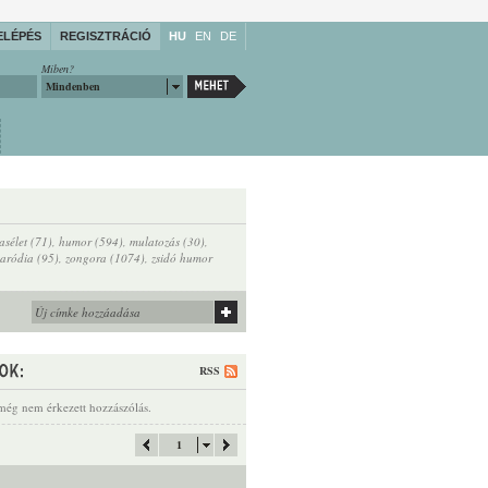
ELÉPÉS
REGISZTRÁCIÓ
HU
EN
DE
Miben?
Mindenben
asélet (71)
,
humor (594)
,
mulatozás (30)
,
paródia (95)
,
zongora (1074)
,
zsidó humor
RSS
még nem érkezett hozzászólás.
1