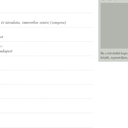
és társulata
,
ismeretlen zenész (zongora)
et
ye:
Budapest
Ha a felvétellel kap
kérjük,
regisztráljon