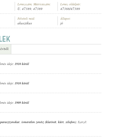
Lemezszám, Matricaszám:
Lemez oldalpár:
U. 47389, 47389
47388/47389
Felvételi mód:
Állapot:
akusztikus
jó
SMERETLEN ZENÉSZ (ZONGORA)
 évből
lenés ideje:
1910 körül
lenés ideje:
1910 körül
lenés ideje:
1909 körül
 parasztzenekar
,
ismeretlen zenész (klarinét
,
kürt
,
xilofon)
; Szerző: