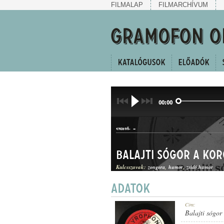
FILMALAP
FILMARCHÍVUM
00:00
-
SZERZŐ:
Balajti sógor a ko
Kulcsszavak:
zongora
humor
zsidó humor
HUMOROS JELENET
Cím:
MŰFAJ:
Balajti sógor