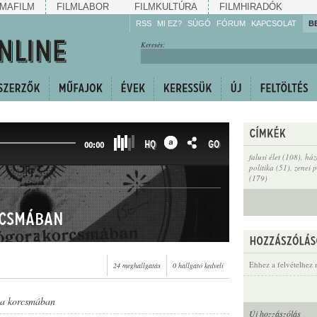
MAFILM
FILMLABOR
FILMKULTÚRA
FILMHIRADÓK
RSS
MI EZ?
SÚGÓ
FÓRUM
KAPCSOLAT
B
Hallgassa!
Keresés:
Gyarapítsa!
Kövesse!
Ossza meg!
HQ
GO
00:00
falusi élet (108)
,
ház
politika (51)
,
zenei 
(179)
rcsmában
Ehhez a felvételhez 
24 meghallgatás
0 hallgató kedveli
 a korcsmában
Új hozzászólás