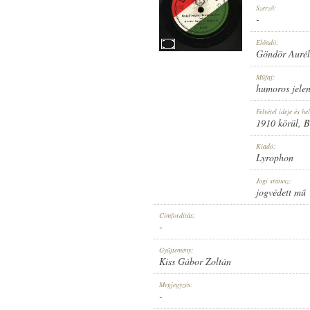
Szerző:
-
Előadó:
Göndör Aurél 
1910 KÖRÜL
Műfaj:
MEGJELENÉS IDEJE:
humoros jelen
Felvétel ideje és hel
1910 körül
, 
Kiadó:
Lyrophon
LYROPHON
Jogi státusz:
KIADÓ:
jogvédett mű
Címfordítás:
-
Gyűjtemény:
Kiss Gábor Zoltán
U. 47389
Megjegyzés:
LEMEZSZÁM:
-