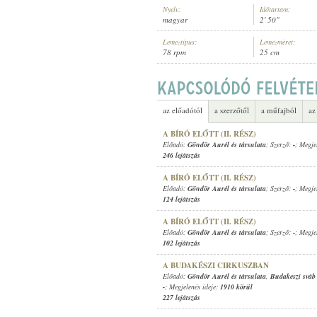
Nyelv:
Időtartam:
magyar
2' 50"
Lemeztípus:
Lemezméret:
78 rpm
25 cm
GÖNDÖR AURÉL ÉS TÁRSULATA
,
I
ELŐADÓ:
az előadótól
a szerzőtől
a műfajból
az
A BÍRÓ ELŐTT (II. RÉSZ)
Előadó:
Göndör Aurél és társulata
; Szerző:
-
; Megje
246 lejátszás
A BÍRÓ ELŐTT (II. RÉSZ)
Előadó:
Göndör Aurél és társulata
; Szerző:
-
; Megje
124 lejátszás
A BÍRÓ ELŐTT (II. RÉSZ)
Előadó:
Göndör Aurél és társulata
; Szerző:
-
; Megje
102 lejátszás
A BUDAKÉSZI CIRKUSZBAN
Előadó:
Göndör Aurél és társulata
,
Budakeszi sváb
-
; Megjelenés ideje:
1910 körül
227 lejátszás