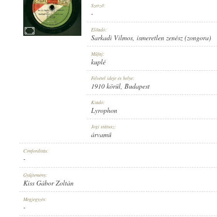
Szerző:
-
Előadó:
Sarkadi Vilmos
,
ismeretlen zenész (zongora)
1910 KÖRÜL
Műfaj:
MEGJELENÉS IDEJE:
kuplé
Felvétel ideje és helye:
1910 körül
, Budapest
Kiadó:
Lyrophon
LYROPHON
Jogi státusz:
KIADÓ:
árvamű
Címfordítás:
-
Gyűjtemény:
Kiss Gábor Zoltán
U. 47398.
Megjegyzés:
LEMEZSZÁM:
-