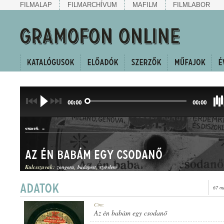
FILMALAP
FILMARCHÍVUM
MAFILM
FILMLABOR
00:00
00:00
-
SZERZŐ:
Az én babám egy csodanő
Kulcsszavak:
zongora
budapest
szerelem
67 m
KUPLÉ
Cím:
MŰFAJ:
Az én babám egy csodanő