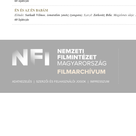
68 lejátszás
ÉN ÉS AZ ÉN BABÁM
Előadó:
Sarkadi Vilmos
,
ismeretlen zenész (zongora)
; Szerző:
Zerkovitz Béla
; Megjelenés ideje:
60 lejátszás
ADATKEZELÉS
|
SZERZŐI ÉS FELHASZNÁLÓI JOGOK
|
IMPRESSZUM