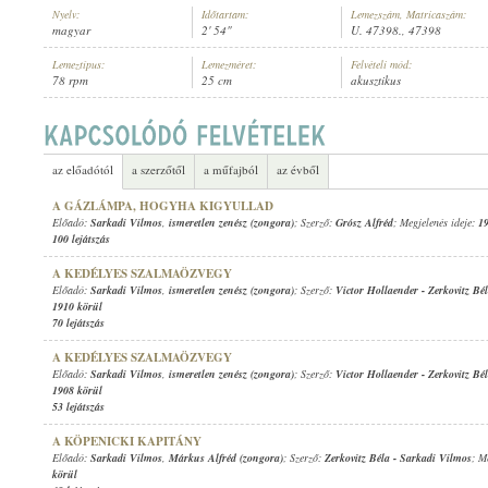
Nyelv:
Időtartam:
Lemezszám, Matricaszám:
magyar
2' 54"
U. 47398., 47398
Lemeztípus:
Lemezméret:
Felvételi mód:
78 rpm
25 cm
akusztikus
SARKADI VILMOS
,
ISMERETLEN ZENÉSZ (ZONGORA)
ELŐADÓ:
az előadótól
a szerzőtől
a műfajból
az évből
A GÁZLÁMPA, HOGYHA KIGYULLAD
Előadó:
Sarkadi Vilmos
,
ismeretlen zenész (zongora)
; Szerző:
Grósz Alfréd
; Megjelenés ideje:
1
100 lejátszás
A KEDÉLYES SZALMAÖZVEGY
Előadó:
Sarkadi Vilmos
,
ismeretlen zenész (zongora)
; Szerző:
Victor Hollaender
-
Zerkovitz Bé
1910 körül
70 lejátszás
A KEDÉLYES SZALMAÖZVEGY
Előadó:
Sarkadi Vilmos
,
ismeretlen zenész (zongora)
; Szerző:
Victor Hollaender
-
Zerkovitz Bé
1908 körül
53 lejátszás
A KÖPENICKI KAPITÁNY
Előadó:
Sarkadi Vilmos
,
Márkus Alfréd (zongora)
; Szerző:
Zerkovitz Béla
-
Sarkadi Vilmos
; M
körül