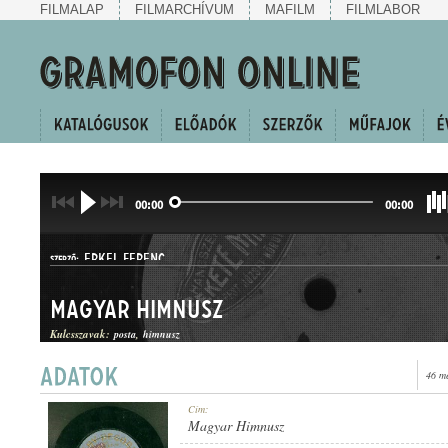
FILMALAP
FILMARCHÍVUM
MAFILM
FILMLABOR
00:00
00:00
ERKEL FERENC
SZERZŐ:
Magyar Himnusz
Kulcsszavak:
posta
himnusz
46 m
Cím:
MŰFAJ:
Magyar Himnusz