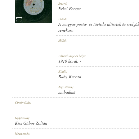
Szerző:
Erkel Ferenc
Előadó:
A magyar posta- és távírda altisztek és szolgá
zenekara
1910 KÖRÜL
MEGJELENÉS IDEJE:
Műfaj:
-
Felvétel ideje és helye:
1910 körül
, -
Kiadó:
Baby-Record
BABY-RECORD
KIADÓ:
Jogi státusz:
szabadmű
Címfordítás:
-
Gyűjtemény:
Kiss Gábor Zoltán
NO. 265.
LEMEZSZÁM:
Megjegyzés:
-