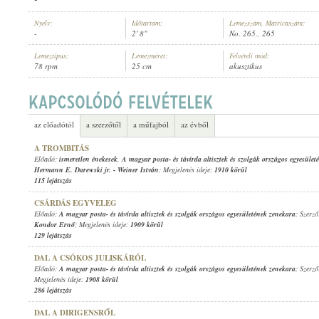
Nyelv:
Időtartam:
Lemezszám, Matricaszám:
-
2' 8"
No. 265., 265
Lemeztípus:
Lemezméret:
Felvételi mód:
78 rpm
25 cm
akusztikus
A MAGYAR POSTA- ÉS TÁVÍRDA ALTISZTEK ÉS SZOLGÁK ORSZÁGOS E
ELŐADÓ:
az előadótól
a szerzőtől
a műfajból
az évből
A TROMBITÁS
Előadó:
ismeretlen énekesek
,
A magyar posta- és távírda altisztek és szolgák országos egyesüle
Hermann E. Darewski jr.
-
Weiner István
; Megjelenés ideje:
1910 körül
115 lejátszás
CSÁRDÁS EGYVELEG
Előadó:
A magyar posta- és távírda altisztek és szolgák országos egyesületének zenekara
; Szerz
Kondor Ernő
; Megjelenés ideje:
1909 körül
129 lejátszás
DAL A CSÓKOS JULISKÁRÓL
Előadó:
A magyar posta- és távírda altisztek és szolgák országos egyesületének zenekara
; Szerz
Megjelenés ideje:
1908 körül
286 lejátszás
DAL A DIRIGENSRŐL