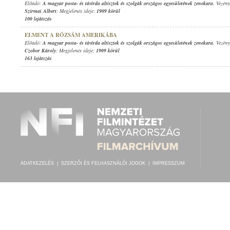
Előadó:
A magyar posta- és távírda altisztek és szolgák országos egyesületének zenekara
, Vezény
Szirmai Albert
; Megjelenés ideje:
1909 körül
100 lejátszás
ELMENT A RÓZSÁM AMERIKÁBA
Előadó:
A magyar posta- és távírda altisztek és szolgák országos egyesületének zenekara
, Vezény
Czobor Károly
; Megjelenés ideje:
1909 körül
163 lejátszás
ADATKEZELÉS
|
SZERZŐI ÉS FELHASZNÁLÓI JOGOK
|
IMPRESSZUM