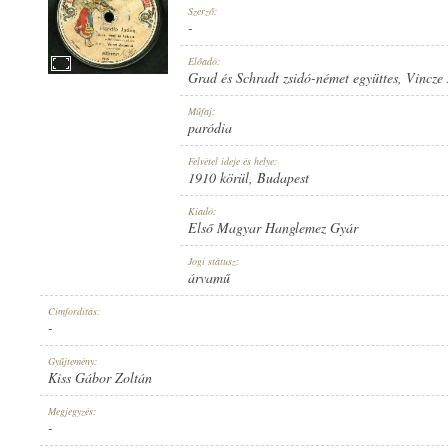
Szerző:
-
Előadó:
Grad és Schradt zsidó-német együttes
,
Vincze
1910 KÖRÜL
Műfaj:
MEGJELENÉS IDEJE:
paródia
Felvétel ideje és helye:
1910 körül
, Budapest
Kiadó:
Első Magyar Hanglemez Gyár
ELSŐ MAGYAR HANGLEMEZ GYÁR
Jogi státusz:
KIADÓ:
árvamű
Címfordítás:
-
Gyűjtemény:
Kiss Gábor Zoltán
2108
Megjegyzés:
LEMEZSZÁM:
-