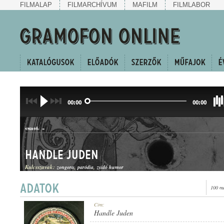
FILMALAP
FILMARCHÍVUM
MAFILM
FILMLABOR
00:00
00:00
-
SZERZŐ:
Handle Juden
Kulcsszavak:
zongora
paródia
zsidó humor
100 me
PARÓDIA
Cím:
MŰFAJ:
Handle Juden