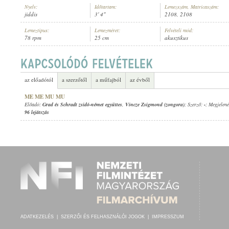
Nyelv:
Időtartam:
Lemezszám, Matricaszám:
jiddis
3' 4"
2108, 2108
Lemeztípus:
Lemezméret:
Felvételi mód:
78 rpm
25 cm
akusztikus
GRAD ÉS SCHRADT ZSIDÓ-NÉMET EGYÜTTES
,
VINCZE ZSIGMOND (Z
ELŐADÓ:
az előadótól
a szerzőtől
a műfajból
az évből
ME ME MU MU
Előadó:
Grad és Schradt zsidó-német együttes
,
Vincze Zsigmond (zongora)
; Szerző:
-
; Megjelené
96 lejátszás
ADATKEZELÉS
|
SZERZŐI ÉS FELHASZNÁLÓI JOGOK
|
IMPRESSZUM