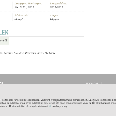
Lemezszám, Matricaszám:
Lemez oldalpár:
No. 7622., 7622
7621/7622
Felvételi mód:
Állapot:
akusztikus
közepes
ZENÉSZEK (ZONGORA
,
HEGEDŰ)
 évből
ora
,
hegedű)
; Szerző:
-
; Megjelenés ideje:
1911 körül
FŐOLDAL
BELÉPÉS
REGISZTRÁCIÓ
MI EZ?
SÚGÓ
z, közösségi funkciók biztosításához, valamint weboldalforgalmunk elemzéséhez. Ezenkívül közösségi méd
KAPCSOLAT
hatják az adatokat más olyan adatokkal, amelyeket Ön adott meg számukra vagy az Ön által használt más s
latához. Cookie adatkezelési tájékoztatónkat
itt
találhatja meg.
OGOK
|
IMPRESSZUM