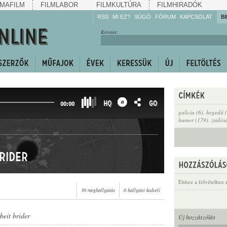
MAFILM
FILMLABOR
FILMKULTÚRA
FILMHIRADÓK
RSS
MI EZ?
SÚGÓ
FÓRUM
KAPCSOLAT
B
Hallgassa!
Keresés:
Gyarapítsa!
Kövesse!
Ossza meg!
HQ
GO
00:00
galícia (6)
,
hegedű 
humor (179)
,
zsidós
rider
Ehhez a felvételhez 
30 meghallgatás
0 hallgató kedveli
beit brider
Új hozzászólás