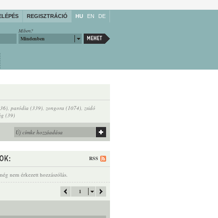
ELÉPÉS
REGISZTRÁCIÓ
HU
EN
DE
Miben?
Mindenben
(36)
,
paródia (339)
,
zongora (1074)
,
zsidó
ág (39)
RSS
még nem érkezett hozzászólás.
1