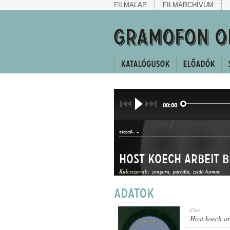
FILMALAP
FILMARCHÍVUM
00:00
-
SZERZŐ:
Host koech arbeit b
Kulcsszavak:
zongora
paródia
zsidó humor
KUPLÉ
Cím:
MŰFAJ:
Host koech ar