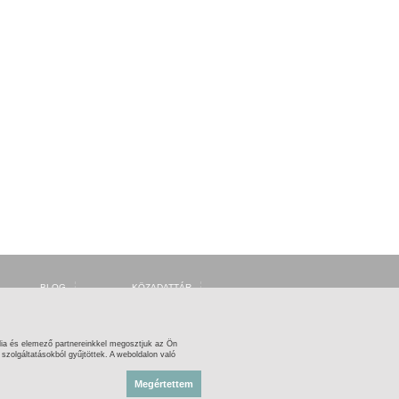
BLOG
KÖZADATTÁR
FÓRUM
MSZH
FACEBOOK
ARTISJUS
TWITTER
OSZMI
OSZK ZENEMŰTÁR
ia és elemező partnereinkkel megosztjuk az Ön
zolgáltatásokból gyűjtöttek. A weboldalon való
Megértettem