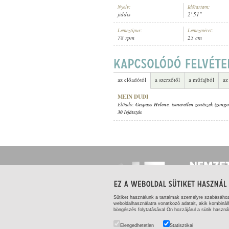
Nyelv:
Időtartam:
jiddis
2' 51"
Lemeztípus:
Lemezméret:
78 rpm
25 cm
GESPASS HELENE
,
ISMERETLEN 
ELŐADÓ:
az előadótól
a szerzőtől
a műfajból
az
MEIN DUDI
Előadó:
Gespass Helene
,
ismeretlen zenészek (zong
30 lejátszás
Sütiket használunk a tartalmak személyre szabásáho
weboldalhasználatra vonatkozó adatait, akik kombinál
böngészés folytatásával Ön hozzájárul a sütik haszná
ADATKEZELÉS
|
SZERZŐI ÉS FELHASZNÁLÓI J
Elengedhetetlen
Statisztikai