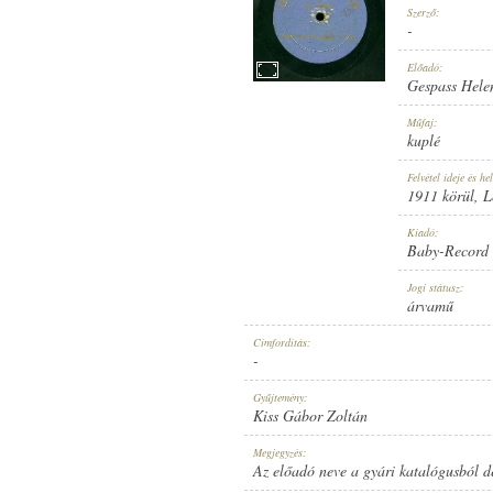
Szerző:
-
Előadó:
Gespass Hele
1911 KÖRÜL
Műfaj:
MEGJELENÉS IDEJE:
kuplé
Felvétel ideje és hel
1911 körül
, 
Kiadó:
Baby-Record
BABY-RECORD
Jogi státusz:
KIADÓ:
árvamű
Címfordítás:
-
Gyűjtemény:
Kiss Gábor Zoltán
NO. 7622.
Megjegyzés:
LEMEZSZÁM:
Az előadó neve a gyári katalógusból de