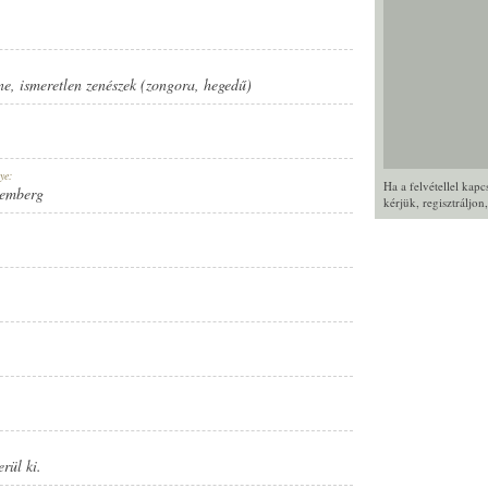
ne
,
ismeretlen zenészek (zongora
,
hegedű)
ye:
Ha a felvétellel kap
Lemberg
kérjük,
regisztráljon
rül ki.