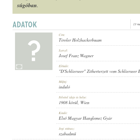
súgóban
.
13 m
1908 KÖRÜL
Cím:
MEGJELENÉS IDEJE:
Tiroler Holzhackerbuam
Szerző:
Josef Franz Wagner
Előadó:
"D'Schlierseer" Zitherterzett vom Schlierseer
ELSŐ MAGYAR HANGLEMEZ GYÁR
Műfaj:
KIADÓ:
induló
Felvétel ideje és helye:
1908 körül
, Wien
Kiadó:
Első Magyar Hanglemez Gyár
876
Jogi státusz:
LEMEZSZÁM:
szabadmű