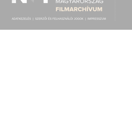
ADATKEZELÉS
|
SZERZŐI ÉS FELHASZNÁLÓI JOGOK
|
IMPRESSZUM