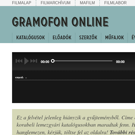
FILMALAP
FILMARCHÍVUM
MAFILM
FILMLABOR
00:00
00:00
-
SZERZŐ:
Ez a felvétel jelenleg hiányzik a gyűjteményből. Címe
INDULÓ
korabeli lemezgyári katalógusokban maradtak fenn.
MŰFAJ:
További rés
hanglemezen, kérjük, töltse fel az oldalra!