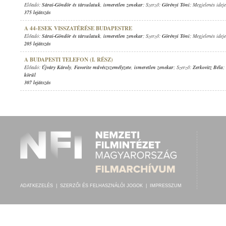
Előadó:
Sárai-Göndör és társulatuk
,
ismeretlen zenekar
; Szerző:
Görényi Tóni
; Megjelenés idej
375 lejátszás
A 44-ESEK VISSZATÉRÉSE BUDAPESTRE
Előadó:
Sárai-Göndör és társulatuk
,
ismeretlen zenekar
; Szerző:
Görényi Tóni
; Megjelenés idej
205 lejátszás
A BUDAPESTI TELEFON (I. RÉSZ)
Előadó:
Újváry Károly
,
Favorite művészszemélyzete
,
ismeretlen zenekar
; Szerző:
Zerkovitz Béla
;
körül
307 lejátszás
ADATKEZELÉS
|
SZERZŐI ÉS FELHASZNÁLÓI JOGOK
|
IMPRESSZUM