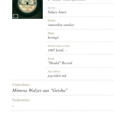
Szerző:
Sidney Jones
Előadó:
ismeretlen zenekar
1907 KÖRÜL
MEGJELENÉS IDEJE:
Műfaj:
keringő
Felvétel ideje és helye:
1907 körül
, -
Kiadó:
"Diadal" Record
"DIADAL" RECORD
KIADÓ:
Jogi státusz:
jogvédett mű
Címfordítás:
Mimosa Walzer aus "Geisha"
Gyűjtemény:
-
D 853
LEMEZSZÁM: