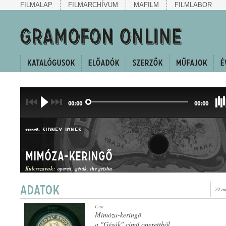
FILMALAP
FILMARCHÍVUM
MAFILM
FILMLABOR
00:00
00:00
SIDNEY JONES
SZERZŐ:
Mimóza-keringő
Kulcsszavak:
operett
gésák
the geisha
74 m
KERINGŐ
Cím:
MŰFAJ:
Mimóza-keringő
a "Gésák" című operettből