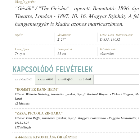
Megjegyzés:
"Gésák" / "The Geisha" - operett. Bemutató: 1896. ápri
Theatre, London - 1897. 10. 16. Magyar Színház. A fel
hanglemezgyár is kiadta azonos matricaszámon.
ISMERETLEN ZENEKAR
Nyelv:
Időtartam:
Lemezszám, Matricaszám:
ELŐADÓ:
-
2' 27"
D 853, 13032
Lemeztípus:
Lemezméret:
Felvételi mód:
78 rpm
25 cm
akusztikus
az előadótól
a szerzőtől
a műfajból
az évből
"KOMMT ER DANN HEIM"
Előadó:
Wilhelm Grüning
,
ismeretlen zenekar
; Szerző:
Richard Wagner
-
Richard Wagner
; Me
körül
42 lejátszás
"ZAZA, PICCOLA ZINGARA"
Előadó:
Titta Ruffo
,
ismeretlen zenekar
; Szerző:
Ruggero Leoncavallo
-
Ruggero Leoncavallo
; 
1912.11.27
117 lejátszás
A 44-ESEK KIVONULÁSA ÖRKÉNYBE