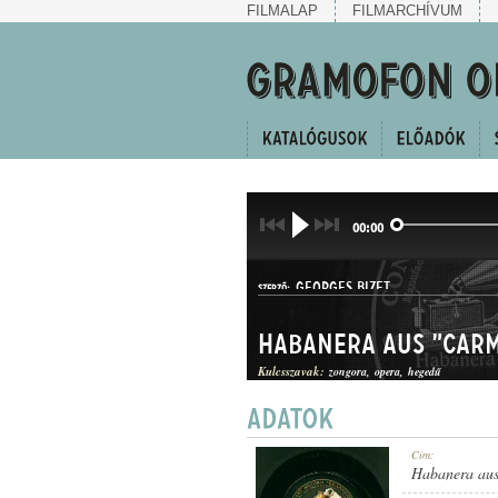
FILMALAP
FILMARCHÍVUM
00:00
GEORGES BIZET
SZERZŐ:
Habanera aus "Car
Kulcsszavak:
zongora
opera
hegedű
OPERARÉSZLET
Cím:
MŰFAJ:
Habanera au