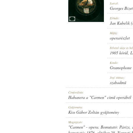
Szerző:
Georges Bizet
Előadó:
Jan Kubelik (
1905 KÖRÜL
Műfaj:
MEGJELENÉS IDEJE:
operarészlet
Felvétel ideje és hel
1905 körül
, 
Kiadó:
Gramophone 
GRAMOPHONE CONCERT RECORD
Jogi státusz:
KIADÓ:
szabadmű
Címfordítás:
Habanera a "Carmen" című operából
Gyűjtemény:
Kiss Gábor Zoltán gyűjtemény
G. C.-47954
Megjegyzés:
LEMEZSZÁM:
"Carmen" - opera. Bemutató: Párizs,
bemutató: 1876. október 28. Nemzeti S