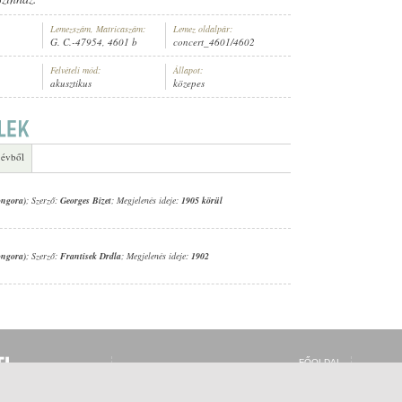
Lemezszám, Matricaszám:
Lemez oldalpár:
G. C.-47954, 4601 b
concert_4601/4602
Felvételi mód:
Állapot:
akusztikus
közepes
TLEN ZENÉSZ (ZONGORA)
 évből
ongora)
; Szerző:
Georges Bizet
; Megjelenés ideje:
1905 körül
ongora)
; Szerző:
Frantisek Drdla
; Megjelenés ideje:
1902
FŐOLDAL
BELÉPÉS
REGISZTRÁCIÓ
MI EZ?