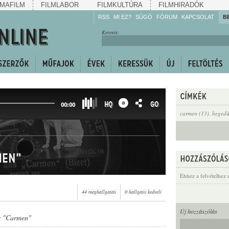
MAFILM
FILMLABOR
FILMKULTÚRA
FILMHIRADÓK
RSS
MI EZ?
SÚGÓ
FÓRUM
KAPCSOLAT
B
Hallgassa!
Keresés:
Gyarapítsa!
Kövesse!
Ossza meg!
HQ
GO
00:00
carmen (13)
,
hegedű
men"
Ehhez a felvételhez 
44 meghallgatás
0 hallgató kedveli
Új hozzászólás
s "Carmen"