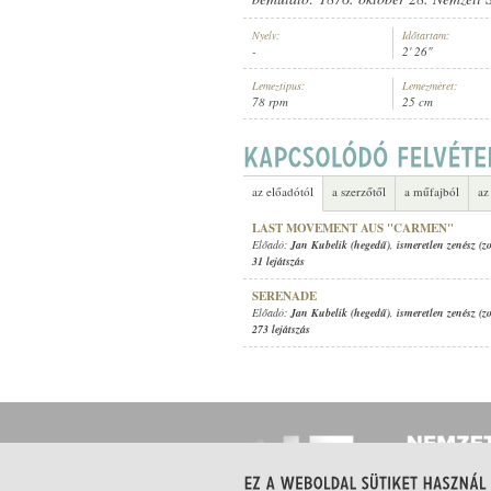
Nyelv:
Időtartam:
-
2' 26"
Lemeztípus:
Lemezméret:
78 rpm
25 cm
JAN KUBELIK (HEGEDŰ)
,
ISMERE
ELŐADÓ:
az előadótól
a szerzőtől
a műfajból
az
LAST MOVEMENT AUS "CARMEN"
Előadó:
Jan Kubelik (hegedű)
,
ismeretlen zenész (z
31 lejátszás
SERENADE
Előadó:
Jan Kubelik (hegedű)
,
ismeretlen zenész (z
273 lejátszás