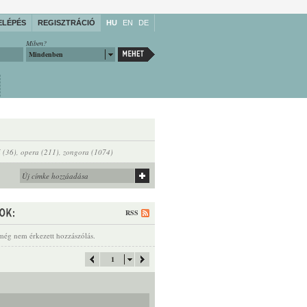
ELÉPÉS
REGISZTRÁCIÓ
HU
EN
DE
Miben?
Mindenben
 (36)
,
opera (211)
,
zongora (1074)
RSS
még nem érkezett hozzászólás.
1