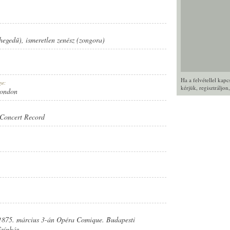
hegedű)
,
ismeretlen zenész (zongora)
Ha a felvétellel kap
ye:
kérjük,
regisztráljon
London
Concert Record
 1875. március 3-án Opéra Comique. Budapesti
zínház.