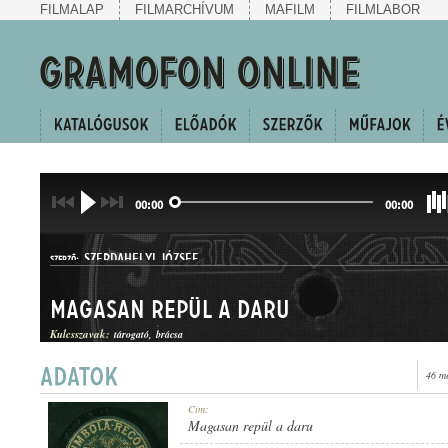
FILMALAP
FILMARCHÍVUM
MAFILM
FILMLABOR
00:00
00:00
SZERDAHELYI JÓZSEF
SZERZŐ:
Magasan repül a daru
Kulcsszavak:
tárogató
brácsa
46 m
HALLGATÓ
Cím:
MŰFAJ:
Magasan repül a daru