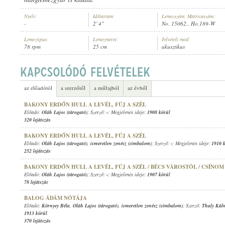
Nyelv:
Időtartam:
Lemezszám, Matricaszám:
-
2' 4"
No. 15062., Ho.189-W
Lemeztípus:
Lemezméret:
Felvételi mód:
78 rpm
25 cm
akusztikus
OLÁH LAJOS (TÁROGATÓ)
,
RADICS BÉLA (BRÁCSA)
ELŐADÓ:
az előadótól
a szerzőtől
a műfajból
az évből
BAKONY ERDŐN HULL A LEVÉL, FÚJ A SZÉL
Előadó:
Oláh Lajos (tárogató)
; Szerző:
-
; Megjelenés ideje:
1908 körül
320 lejátszás
BAKONY ERDŐN HULL A LEVÉL, FÚJ A SZÉL
Előadó:
Oláh Lajos (tárogató)
,
ismeretlen zenész (cimbalom)
; Szerző:
-
; Megjelenés ideje:
1910 
252 lejátszás
BAKONY ERDŐN HULL A LEVÉL, FÚJ A SZÉL / BÉCS VÁROSTÓL / CSÍNO
Előadó:
Oláh Lajos (tárogató)
; Szerző:
-
; Megjelenés ideje:
1907 körül
78 lejátszás
BALOG ÁDÁM NÓTÁJA
Előadó:
Környey Béla
,
Oláh Lajos (tárogató)
,
ismeretlen zenész (cimbalom)
; Szerző:
Thaly Kál
1913 körül
370 lejátszás