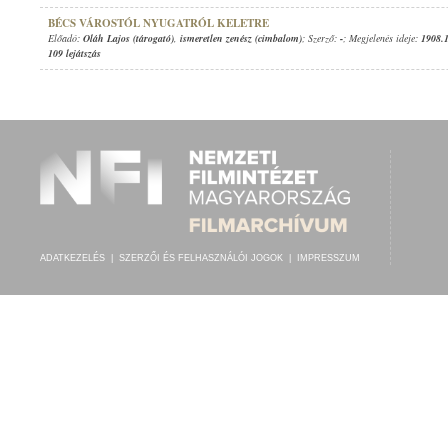
BÉCS VÁROSTÓL NYUGATRÓL KELETRE
Előadó:
Oláh Lajos (tárogató)
,
ismeretlen zenész (cimbalom)
; Szerző:
-
; Megjelenés ideje:
1908.
109 lejátszás
ADATKEZELÉS
|
SZERZŐI ÉS FELHASZNÁLÓI JOGOK
|
IMPRESSZUM