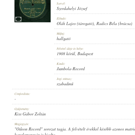
Szerző:
Szerdahelyi József
Előadó:
Oláh Lajos (tárogató)
,
Radics Béla (brácsa)
1908 KÖRÜL
Műfaj:
MEGJELENÉS IDEJE:
hallgató
Felvétel ideje és helye:
1908 körül
, Budapest
Kiadó:
Jumbola-Record
JUMBOLA-RECORD
Jogi státusz:
KIADÓ:
szabadmű
Címfordítás:
-
Gyűjtemény:
Kiss Gábor Zoltán
NO. 15062.
Megjegyzés:
LEMEZSZÁM:
"Odeon Record" sorozat tagja. A felvételt évekkel később azonos mat
hanglemezgyár is kiadta.