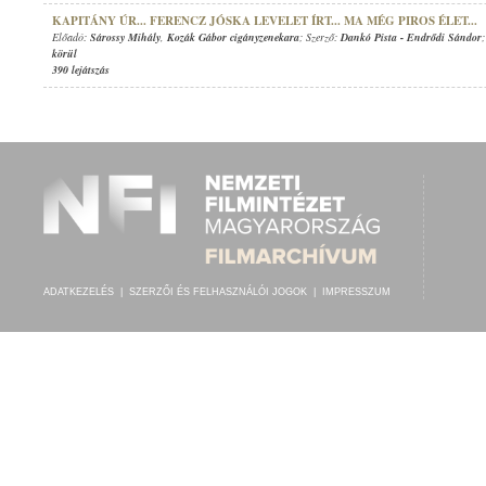
KAPITÁNY ÚR... FERENCZ JÓSKA LEVELET ÍRT... MA MÉG PIROS ÉLET...
Előadó:
Sárossy Mihály
,
Kozák Gábor cigányzenekara
; Szerző:
Dankó Pista
-
Endrődi Sándor
körül
390 lejátszás
ADATKEZELÉS
|
SZERZŐI ÉS FELHASZNÁLÓI JOGOK
|
IMPRESSZUM