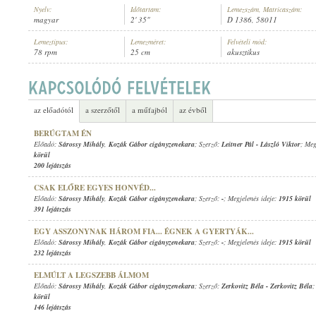
Nyelv:
Időtartam:
Lemezszám, Matricaszám:
magyar
2' 35"
D 1386, 58011
Lemeztípus:
Lemezméret:
Felvételi mód:
78 rpm
25 cm
akusztikus
SÁROSSY MIHÁLY
,
KOZÁK DÁVID CIGÁNYZENEKARA
ELŐADÓ:
az előadótól
a szerzőtől
a műfajból
az évből
BERÚGTAM ÉN
Előadó:
Sárossy Mihály
,
Kozák Gábor cigányzenekara
; Szerző:
Leitner Pál
-
László Viktor
; Meg
körül
200 lejátszás
CSAK ELŐRE EGYES HONVÉD...
Előadó:
Sárossy Mihály
,
Kozák Gábor cigányzenekara
; Szerző:
-
; Megjelenés ideje:
1915 körül
391 lejátszás
EGY ASSZONYNAK HÁROM FIA... ÉGNEK A GYERTYÁK...
Előadó:
Sárossy Mihály
,
Kozák Gábor cigányzenekara
; Szerző:
-
; Megjelenés ideje:
1915 körül
232 lejátszás
ELMÚLT A LEGSZEBB ÁLMOM
Előadó:
Sárossy Mihály
,
Kozák Gábor cigányzenekara
; Szerző:
Zerkovitz Béla
-
Zerkovitz Béla
;
körül
146 lejátszás