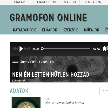
FILMALAP
FILMARCHÍVUM
MAFILM
FILMLABOR
00:00
00:00
ÁNYOS LACI
-
ÁNYOS LACI
SZERZŐ:
Nem én lettem hűtlen hozzád
Kulcsszavak:
-
199 me
HALLGATÓ
Cím:
MŰFAJ:
Nem én lettem hűtlen hozzád