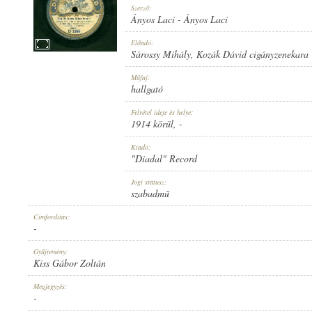
Szerző:
Ányos Laci
-
Ányos Laci
Előadó:
Sárossy Mihály
,
Kozák Dávid cigányzenekara
1914 KÖRÜL
Műfaj:
MEGJELENÉS IDEJE:
hallgató
Felvétel ideje és helye:
1914 körül
, -
Kiadó:
"Diadal" Record
"DIADAL" RECORD
Jogi státusz:
KIADÓ:
szabadmű
Címfordítás:
-
Gyűjtemény:
Kiss Gábor Zoltán
D 1386
Megjegyzés:
LEMEZSZÁM:
-