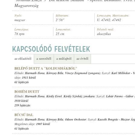
Magyarország
Nyelv:
Időtartam:
Lemezszám, Matricaszám:
magyar
2' 58"
U. 47492, 47492
Lemeztípus:
Lemezméret:
Felvételi mód:
78 rpm
25 cm
akusztikus
HARMATH ILONA
,
ISMERETLEN ZENÉSZEK (ZONGORA
,
HEGEDŰ)
ELŐADÓ:
az előadótól
a szerzőtől
a műfajból
az évből
BELÉPŐ DUETT A "KOLDUSDIÁKBÓL"
Előadó:
Harmath Ilona
,
Környey Béla
,
Vincze Zsigmond (zongora)
; Szerző:
Karl Millöcker
-
V
ideje:
1911 körül
61 lejátszás
BOHÉM DUETT
Előadó:
Harmath Ilona
,
Király Ernő
,
Király Színház zenekara
; Szerző:
Lehár Ferenc
-
Gábor 
1910 körül
259 lejátszás
BÚCSÚ DAL
Előadó:
Harmath Ilona
,
Környey Béla
,
Odeon Orchester
; Szerző:
Kacsóh Pongrác
-
Pásztor Ár
Megjelenés ideje:
1907 körül
61 lejátszás