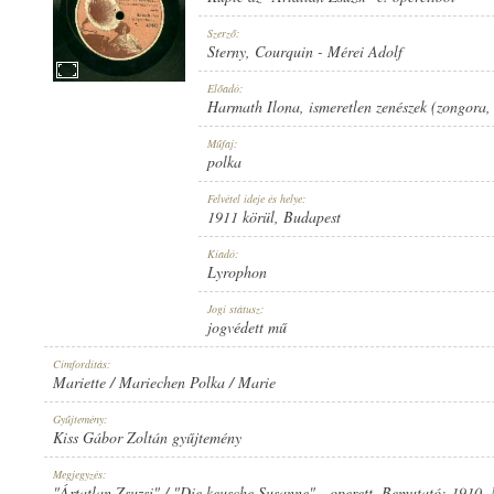
Szerző:
Sterny
,
Courquin
-
Mérei Adolf
Előadó:
Harmath Ilona
,
ismeretlen zenészek (zongora
1911 KÖRÜL
MEGJELENÉS IDEJE:
Műfaj:
polka
Felvétel ideje és helye:
1911 körül
, Budapest
Kiadó:
Lyrophon
LYROPHON
KIADÓ:
Jogi státusz:
jogvédett mű
Címfordítás:
Mariette / Mariechen Polka / Marie
Gyűjtemény:
Kiss Gábor Zoltán gyűjtemény
U. 47492
LEMEZSZÁM:
Megjegyzés:
"Ártatlan Zsuzsi" / "Die keusche Susanne" - operett. Bemutató: 1910