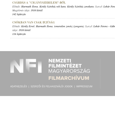
CSÁRDÁS A "CIGÁNYSZERELEM"-BŐL
Előadó:
Harmath Ilona
,
Király Színház női kara
,
Király Színház zenekara
; Szerző:
Lehár Fer
Megjelenés ideje:
1910 körül
142 lejátszás
CSÓKBAN VAN CSAK IFJÚSÁG
Előadó:
Király Ernő
,
Harmath Ilona
,
ismeretlen zenész (zongora)
; Szerző:
Lehár Ferenc
-
Gáb
ideje:
1910 körül
116 lejátszás
ADATKEZELÉS
|
SZERZŐI ÉS FELHASZNÁLÓI JOGOK
|
IMPRESSZUM