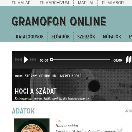
FILMALAP
FILMARCHÍVUM
MAFILM
FILMLABOR
00:00
00:00
STERNY
,
COURQUIN
-
MÉREI ADOLF
SZERZŐ:
Hoci a szádat
Kulcsszavak:
operett
király színház
die keusche susanne
37 m
POLKA
Cím:
MŰFAJ:
Hoci a szádat
Kuplé az "Ártatlan Zsuzsi" c. operettből