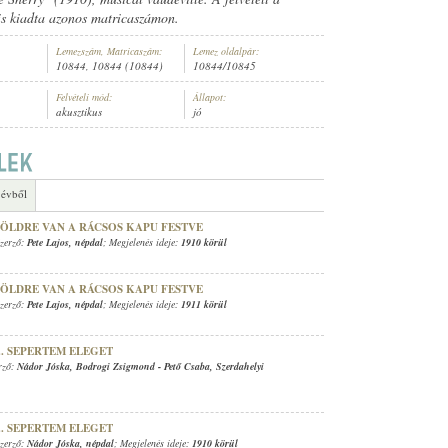
s kiadta azonos matricaszámon.
Lemezszám, Matricaszám:
Lemez oldalpár:
10844, 10844 (10844)
10844/10845
Felvételi mód:
Állapot:
akusztikus
jó
MERETLEN ZENEKAR
 évből
ZÖLDRE VAN A RÁCSOS KAPU FESTVE
Szerző:
Pete Lajos
,
népdal
; Megjelenés ideje:
1910 körül
ZÖLDRE VAN A RÁCSOS KAPU FESTVE
Szerző:
Pete Lajos
,
népdal
; Megjelenés ideje:
1911 körül
.. SEPERTEM ELEGET
erző:
Nádor Jóska
,
Bodrogi Zsigmond
-
Pető Csaba
,
Szerdahelyi
.. SEPERTEM ELEGET
Szerző:
Nádor Jóska
,
népdal
; Megjelenés ideje:
1910 körül