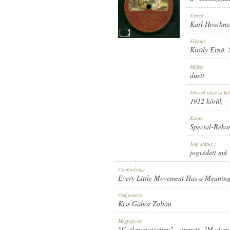
Szerző:
Karl Hoschna
Előadó:
Király Ernő
,
1912 KÖRÜL
MEGJELENÉS IDEJE:
Műfaj:
duett
Felvétel ideje és hel
1912 körül
, -
Kiadó:
Special-Reko
SPECIAL-REKORD
KIADÓ:
Jogi státusz:
jogvédett mű
Címfordítás:
Every Little Movement Has a Meaning
Gyűjtemény:
Kiss Gábor Zoltán
10844
LEMEZSZÁM:
Megjegyzés:
"Csókszanatórium" - operett. "Madame 