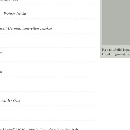
-
Weiner István
Solti Hermin
,
ismeretlen zenekar
Ha a felvétellel kap
ye:
kérjük,
regisztráljon
rd
 All Its Own
Sherry" (1910), musical vaudeville. A felvételt a