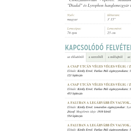
"Diadal" és Lyrophon hanglemezgyár i
Nyelv:
Időtartam:
magyar
3' 15"
Lemeztípus:
Lemezméret:
78 rpm
25 cm
KIRÁLY ERNŐ
,
SOLTI HERMIN
,
IS
ELŐADÓ:
az előadótól
a szerzőtől
a műfajból
az
A CSAP UTCÁN VÉGES VÉGES-VÉGIG / 
Előadó:
Király Ernő
,
Farkas Pali cigányzenekara
; 
121 lejátszás
A CSAP UTCÁN VÉGES VÉGES-VÉGIG / 
Előadó:
Király Ernő
,
Farkas Pali cigányzenekara
; 
453 lejátszás
A FALUBAN A LEGÁRVÁBB ÉN VAGYOK.
Előadó:
Király Ernő
,
ismeretlen cigányzenekar
; Sz
József
; Megjelenés ideje:
1910 körül
554 lejátszás
A FALUBAN A LEGÁRVÁBB ÉN VAGYOK.
Előadó:
Király Ernő
,
Farkas Pali cigányzenekara
; 