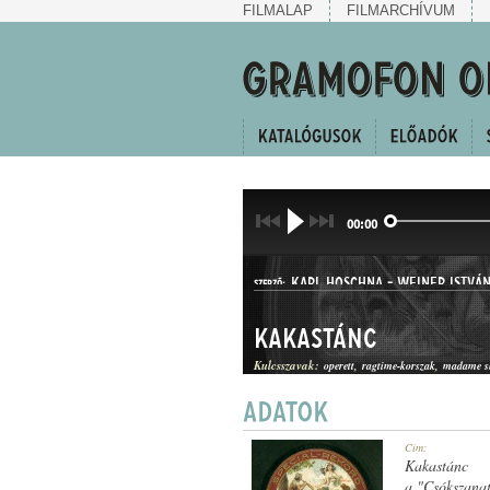
FILMALAP
FILMARCHÍVUM
00:00
KARL HOSCHNA
-
WEINER ISTVÁ
SZERZŐ:
Kakastánc
Kulcsszavak:
operett
ragtime-korszak
madame s
DUETT
Cím:
MŰFAJ:
Kakastánc
a "Csókszana