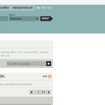
ELÉPÉS
REGISZTRÁCIÓ
HU
EN
DE
Miben?
Mindenben
,
madame sherry (12)
,
operett (695)
,
ragtime-
ville (12)
RSS
még nem érkezett hozzászólás.
1