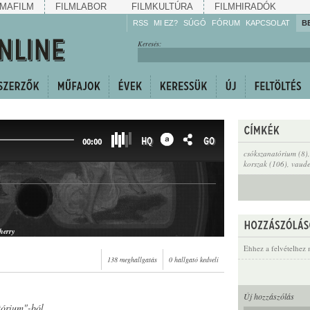
MAFILM
FILMLABOR
FILMKULTÚRA
FILMHIRADÓK
RSS
MI EZ?
SÚGÓ
FÓRUM
KAPCSOLAT
B
Hallgassa!
Keresés:
Gyarapítsa!
Kövesse!
Ossza meg!
HQ
GO
00:00
csókszanatórium (8)
korszak (106)
,
vaude
N
herry
Ehhez a felvételhez 
138 meghallgatás
0 hallgató kedveli
Új hozzászólás
tórium"-ból