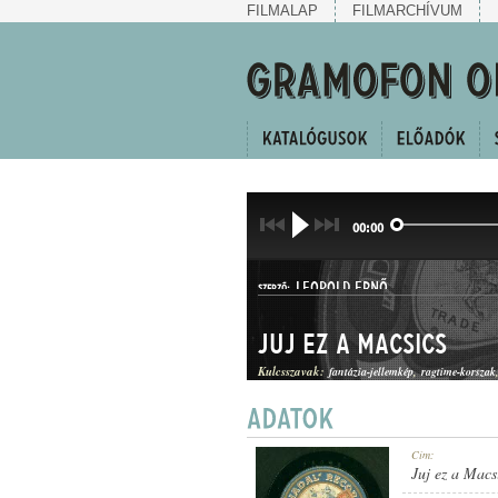
FILMALAP
FILMARCHÍVUM
00:00
LEOPOLD ERNŐ
SZERZŐ:
Juj ez a Macsics
Kulcsszavak:
fantázia-jellemkép
ragtime-korszak
RAGTIME
Cím:
MŰFAJ:
Juj ez a Macs