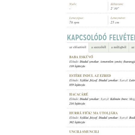
Nyelv:
Időtartam:
-
2' 30"
Lemeztípus:
Lemezméret:
78 rpm
25 cm
DIADAL ZENEKAR
,
ISMERETLEN Z
ELŐADÓ:
az előadótól
a szerzőtől
a műfajból
az
BABA ESKÜVŐ
Előadó:
Diadal zenekar
,
ismeretlen zenész (harangj
110 lejátszás
ESTÉRE INDUL AZ EZRED
Előadó:
Sziklai József
,
Diadal zenekar
; Szerző:
Leit
859 lejátszás
HACACÁRÉ
Előadó:
Diadal zenekar
; Szerző:
Kálmán Imre
; Megj
216 lejátszás
HURRÁ FIÚK! MA UTOLJÁRA
Előadó:
Sziklai József
,
Diadal zenekar
; Szerző:
Bud
302 lejátszás
UNCILI-SMUNCILI