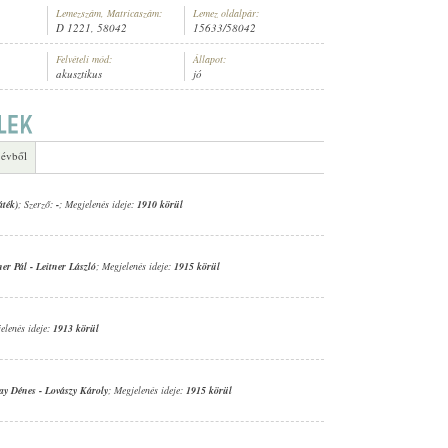
Lemezszám, Matricaszám:
Lemez oldalpár:
D 1221, 58042
15633/58042
Felvételi mód:
Állapot:
akusztikus
jó
ENÉSZ (XILOFON)
 évből
áték)
; Szerző:
-
; Megjelenés ideje:
1910 körül
ner Pál
-
Leitner László
; Megjelenés ideje:
1915 körül
elenés ideje:
1913 körül
ay Dénes
-
Lovászy Károly
; Megjelenés ideje:
1915 körül