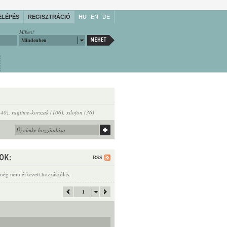
ELÉPÉS
REGISZTRÁCIÓ
HU
EN
DE
Miben?
Mindenben
140)
,
ragtime-korszak (106)
,
xilofon (36)
RSS
még nem érkezett hozzászólás.
1