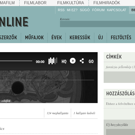
MAFILM
FILMLABOR
FILMKULTÚRA
FILMHIRADÓK
RSS
MI EZ?
SÚGÓ
FÓRUM
KAPCSOLAT
B
Hallgassa!
Keresés:
Gyarapítsa!
Kövesse!
Ossza meg!
HQ
GO
00:00
fantázia-jellemkép (
xilofon
Ehhez a felvételhez 
124 meghallgatás
1 hallgató kedveli
Új hozzászólás
ics