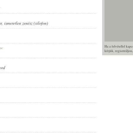
r
,
ismeretlen zenész (xilofon)
Ha a felvétellel kap
ye:
kérjük,
regisztráljon
ord