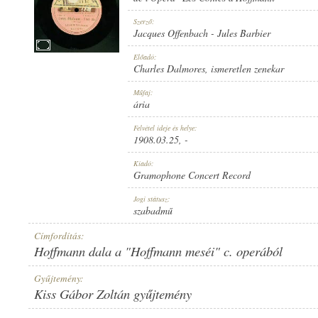
Szerző:
Jacques Offenbach
-
Jules Barbier
Előadó:
Charles Dalmores
,
ismeretlen zenekar
1908.03.25
MEGJELENÉS IDEJE:
Műfaj:
ária
Felvétel ideje és helye:
1908.03.25
, -
Kiadó:
Gramophone Concert Record
GRAMOPHONE CONCERT RECORD
KIADÓ:
Jogi státusz:
szabadmű
Címfordítás:
Hoffmann dala a "Hoffmann meséi" c. operából
Gyűjtemény:
Kiss Gábor Zoltán gyűjtemény
G. C.-3-32989
LEMEZSZÁM: