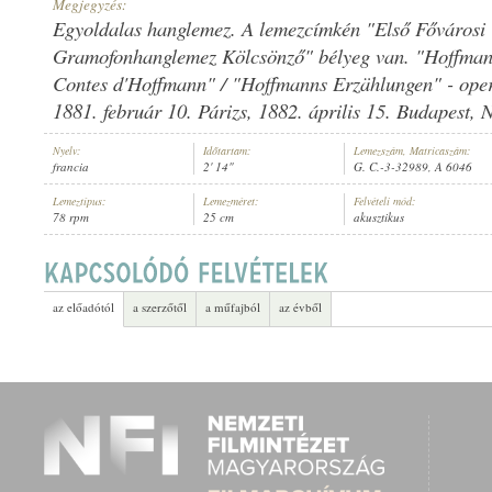
Megjegyzés:
Egyoldalas hanglemez. A lemezcímkén "Első Fővárosi
Gramofonhanglemez Kölcsönző" bélyeg van. "Hoffmann
Contes d'Hoffmann" / "Hoffmanns Erzählungen" - ope
1881. február 10. Párizs, 1882. április 15. Budapest, 
CHARLES DALMORES
,
ISMERETLEN ZENEKAR
ELŐADÓ:
Nyelv:
Időtartam:
Lemezszám, Matricaszám:
francia
2' 14"
G. C.-3-32989, A 6046
Lemeztípus:
Lemezméret:
Felvételi mód:
78 rpm
25 cm
akusztikus
az előadótól
a szerzőtől
a műfajból
az évből