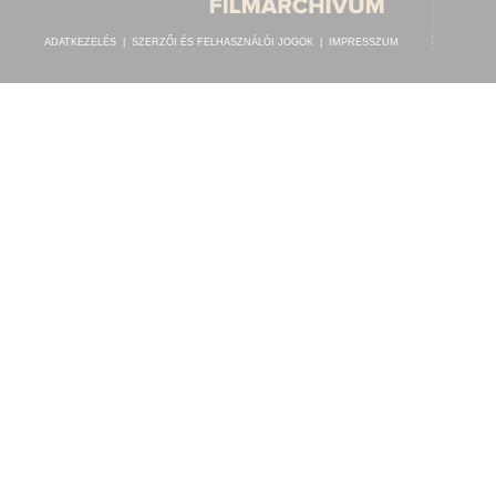
ADATKEZELÉS
|
SZERZŐI ÉS FELHASZNÁLÓI JOGOK
|
IMPRESSZUM