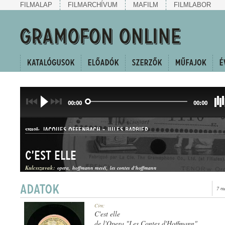
FILMALAP
FILMARCHÍVUM
MAFILM
FILMLABOR
00:00
00:00
JACQUES OFFENBACH
-
JULES BARBIER
SZERZŐ:
C'est elle
Kulcsszavak:
opera
hoffmann meséi
les contes d'hoffmann
7 m
ÁRIA
Cím:
MŰFAJ:
C'est elle
de l'Opera "Les Contes d'Hoffmann"