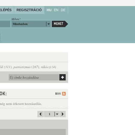
ELÉPÉS
REGISZTRÁCIÓ
HU
EN
DE
Miben?
Mindenben
ld (311)
,
patriotizmus (287)
,
rákóczi (4)
RSS
még nem érkezett hozzászólás.
1