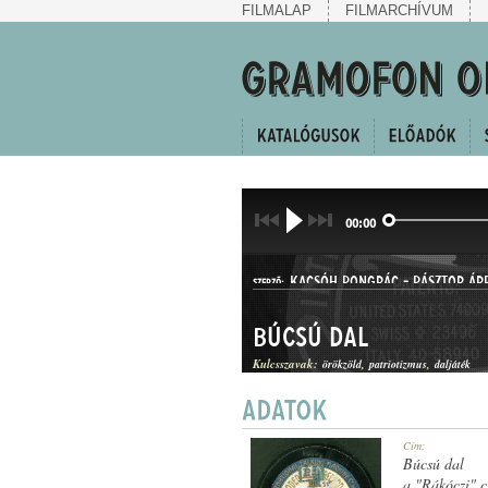
FILMALAP
FILMARCHÍVUM
00:00
KACSÓH PONGRÁC
-
PÁSZTOR ÁR
SZERZŐ:
Búcsú dal
Kulcsszavak:
örökzöld
patriotizmus
daljáték
DAL
Cím:
MŰFAJ:
Búcsú dal
a "Rákóczi" 