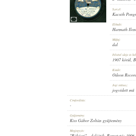
Szerző:
Kacsóh Pong
Előadó:
Harmath Ilon
1907 KÖRÜL
MEGJELENÉS IDEJE:
Műfaj:
dal
Felvétel ideje és hel
1907 körül
, 
Kiadó:
Odeon Recor
ODEON RECORD
KIADÓ:
Jogi státusz:
jogvédett mű
Címfordítás:
-
Gyűjtemény:
Kiss Gábor Zoltán gyűjtemény
NO. 53068.
LEMEZSZÁM:
Megjegyzés:
"Rákóczi" - daljáték. Bemutató: 1906.