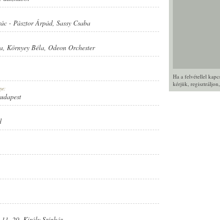
rác
-
Pásztor Árpád
,
Sassy Csaba
a
,
Környey Béla
,
Odeon Orchester
Ha a felvétellel kap
kérjük,
regisztráljon
ye:
Budapest
d
 11. 20. Király Színház