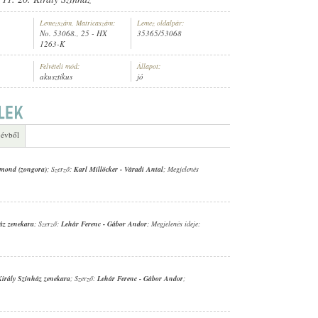
Lemezszám, Matricaszám:
Lemez oldalpár:
No. 53068., 25 - HX
35365/53068
1263-K
Felvételi mód:
Állapot:
akusztikus
jó
,
ODEON ORCHESTER
 évből
gmond (zongora)
; Szerző:
Karl Millöcker
-
Váradi Antal
; Megjelenés
áz zenekara
; Szerző:
Lehár Ferenc
-
Gábor Andor
; Megjelenés ideje:
Király Színház zenekara
; Szerző:
Lehár Ferenc
-
Gábor Andor
;