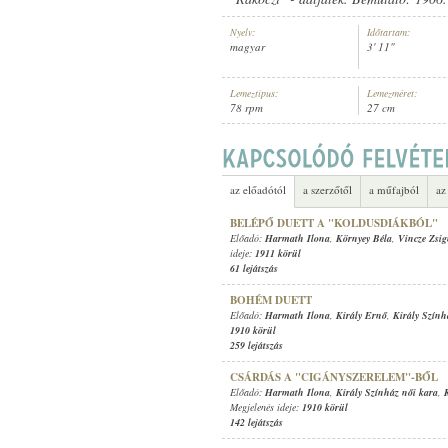
Nyelv:
Időtartam:
magyar
3' 11"
Lemeztípus:
Lemezméret:
78 rpm
27 cm
HARMATH ILONA
,
KÖRNYEY BÉLA
ELŐADÓ:
az előadótól
a szerzőtől
a műfajból
az
BELÉPŐ DUETT A "KOLDUSDIÁKBÓL"
Előadó:
Harmath Ilona
,
Környey Béla
,
Vincze Zsi
ideje:
1911 körül
61 lejátszás
BOHÉM DUETT
Előadó:
Harmath Ilona
,
Király Ernő
,
Király Szính
1910 körül
259 lejátszás
CSÁRDÁS A "CIGÁNYSZERELEM"-BŐL
Előadó:
Harmath Ilona
,
Király Színház női kara
,
Megjelenés ideje:
1910 körül
142 lejátszás