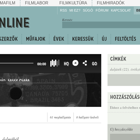
MAFILM
FILMLABOR
FILMKULTÚRA
FILMHIRADÓK
RSS
MI EZ?
SÚGÓ
FÓRUM
KAPCSOLAT
B
Hallgassa!
Keresés:
Gyarapítsa!
Kövesse!
Ossza meg!
HQ
GO
00:00
daljáték (22)
,
örökzö
PÁD
,
SASSY CSABA
Ehhez a felvételhez 
61 meghallgatás
0 hallgató kedveli
Új hozzászólás
c. dalműből