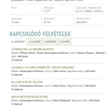
Nyelv:
Időtartam:
Lemezszám, Matricaszám:
-
3' 17"
G. C.-2-40682, 12045 u
Lemeztípus:
Lemezméret:
Felvételi mód:
78 rpm
25 cm
akusztikus
GRAMMOPHON-ORCHESTER
ELŐADÓ:
az előadótól
a szerzőtől
a műfajból
az évből
ANSPRACHE AN DIE BRABANTEN
Előadó:
Wilhelm Hesch
,
Wiener Grammophon-Orchester
; Szerző:
Richard Wagner
-
Richard 
ideje:
1905 körül
14 lejátszás
CZARDAS AUS DER OPERETTE "ZIGEUNERLIEBE"
Előadó:
Grammophon-Orchester
; Szerző:
Lehár Ferenc
; Megjelenés ideje:
1910 körül
16 lejátszás
DA GEH' ICH ZU MAXIM
Előadó:
Grammophon-Orchester
; Szerző:
Lehár Ferenc
; Megjelenés ideje:
1906 körül
36 lejátszás
DIE SCHLITTSCHUHLÄUFER
Előadó:
Grammophon-Orchester
; Szerző:
Émile Waldteufel
; Megjelenés ideje:
1910 körül
31 lejátszás