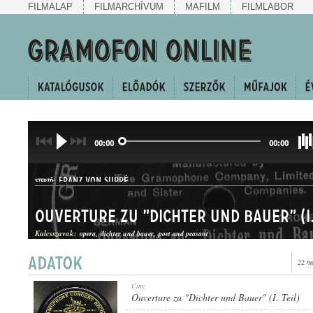
FILMALAP
FILMARCHÍVUM
MAFILM
FILMLABOR
00:00
00:00
FRANZ VON SUPPÉ
SZERZŐ:
Ouverture zu "Dichter und Bauer" (I.
Kulcsszavak:
opera
dichter und bauer
poet and peasant
22 m
OPERANYITÁNY
Cím:
MŰFAJ:
Ouverture zu "Dichter und Bauer" (I. Teil)