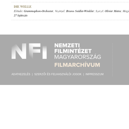
DIE WELLE
Előadó:
Grammophon-Orchester
, Vezényel:
Bruno Seidler-Winkler
; Szerző:
Olivier Metra
; Megj
27 lejátszás
ADATKEZELÉS
|
SZERZŐI ÉS FELHASZNÁLÓI JOGOK
|
IMPRESSZUM