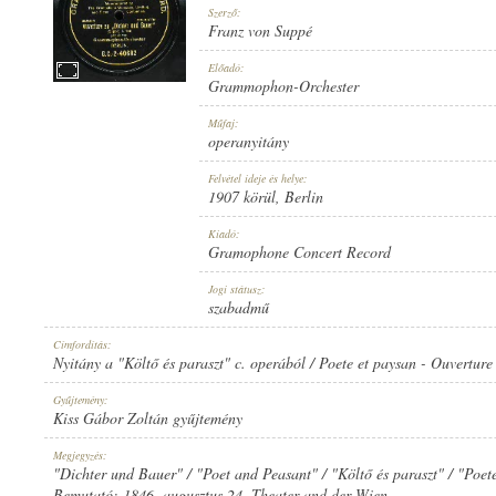
Szerző:
Franz von Suppé
Előadó:
Grammophon-Orchester
1907 KÖRÜL
Műfaj:
MEGJELENÉS IDEJE:
operanyitány
Felvétel ideje és helye:
1907 körül
, Berlin
Kiadó:
Gramophone Concert Record
GRAMOPHONE CONCERT RECORD
Jogi státusz:
KIADÓ:
szabadmű
Címfordítás:
Nyitány a "Költő és paraszt" c. operából / Poete et paysan - Ouverture
Gyűjtemény:
Kiss Gábor Zoltán gyűjtemény
G. C.-2-40682
Megjegyzés:
LEMEZSZÁM:
"Dichter und Bauer" / "Poet and Peasant" / "Költő és paraszt" / "Poet
Bemutató: 1846. augusztus 24. Theater and der Wien