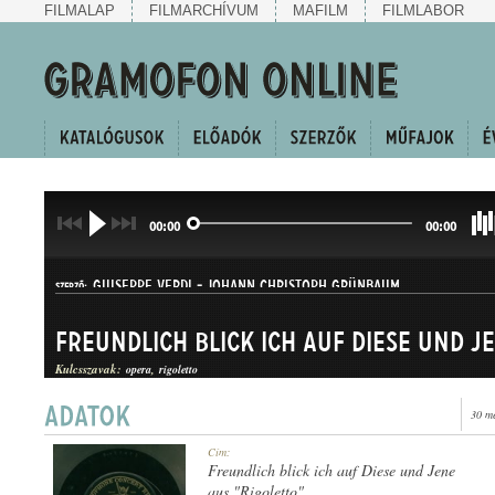
FILMALAP
FILMARCHÍVUM
MAFILM
FILMLABOR
00:00
00:00
GIUSEPPE VERDI
-
JOHANN CHRISTOPH GRÜNBAUM
SZERZŐ:
Freundlich blick ich auf Diese und J
Kulcsszavak:
opera
rigoletto
30 m
ÁRIA
Cím:
MŰFAJ:
Freundlich blick ich auf Diese und Jene
aus "Rigoletto"