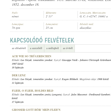
1852. december 18.
Nyelv:
Időtartam:
Lemezszám, Matricaszám:
német
2' 13"
G. C.-3-42747, 10061 u
Lemeztípus:
Lemezméret:
Felvételi mód:
78 rpm
25 cm
akusztikus
LEO SLEZAK
,
ISMERETLEN ZENEKAR
ELŐADÓ:
az előadótól
a szerzőtől
a műfajból
az évből
ACH WIE SO TRÜGERISCHEN
Előadó:
Leo Slezak
,
ismeretlen zenekar
; Szerző:
Giuseppe Verdi
-
Johann Christoph Grünbau
1907 körül
18 lejátszás
DER LENZ
Előadó:
Leo Slezak
,
ismeretlen zenekar
; Szerző:
Eugen Hildach
; Megjelenés ideje:
1908 körül
11 lejátszás
FLIEH, O FLIEH, HOLDES BILD
Előadó:
Leo Slezak
,
ismeretlen zenész (zongora)
; Szerző:
Jules Massenet
-
Ferdinand Gumbert
körül
17 lejátszás
GROSSER GOTT HÖR' MEIN FLEH'N