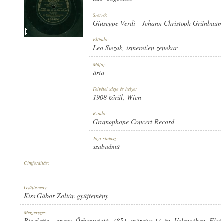
Szerző:
Giuseppe Verdi
-
Johann Christoph Grünbau
Előadó:
Leo Slezak
,
ismeretlen zenekar
1908 KÖRÜL
MEGJELENÉS IDEJE:
Műfaj:
ária
Felvétel ideje és helye:
1908 körül
, Wien
Kiadó:
Gramophone Concert Record
GRAMOPHONE CONCERT RECORD
KIADÓ:
Jogi státusz:
szabadmű
Címfordítás:
-
Gyűjtemény:
Kiss Gábor Zoltán gyűjtemény
G. C.-3-42747
LEMEZSZÁM:
Megjegyzés:
Rigoletto - opera. Ősbemutató: 1851. március 11-én, Velencében. El