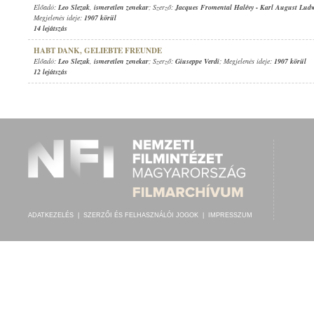
Előadó:
Leo Slezak
,
ismeretlen zenekar
; Szerző:
Jacques Fromental Halévy
-
Karl August Ludw
Megjelenés ideje:
1907 körül
14 lejátszás
HABT DANK, GELIEBTE FREUNDE
Előadó:
Leo Slezak
,
ismeretlen zenekar
; Szerző:
Giuseppe Verdi
; Megjelenés ideje:
1907 körül
12 lejátszás
ADATKEZELÉS
|
SZERZŐI ÉS FELHASZNÁLÓI JOGOK
|
IMPRESSZUM