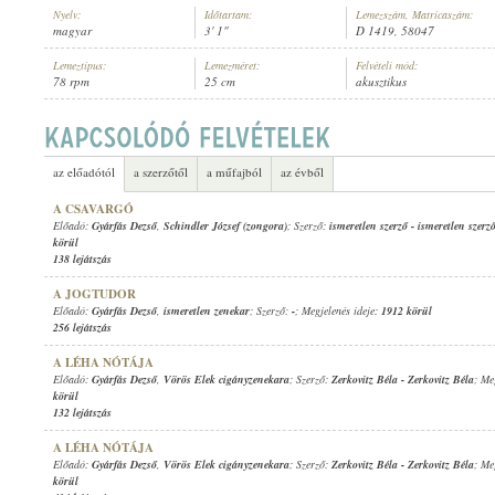
Nyelv:
Időtartam:
Lemezszám, Matricaszám:
magyar
3' 1"
D 1419, 58047
Lemeztípus:
Lemezméret:
Felvételi mód:
78 rpm
25 cm
akusztikus
GYÁRFÁS DEZSŐ
,
ISMERETLEN ZENEKAR
, VEZÉNYEL:
MÁRKUS ALFR
ELŐADÓ:
az előadótól
a szerzőtől
a műfajból
az évből
A CSAVARGÓ
Előadó:
Gyárfás Dezső
,
Schindler József (zongora)
; Szerző:
ismeretlen szerző
-
ismeretlen szerz
körül
138 lejátszás
A JOGTUDOR
Előadó:
Gyárfás Dezső
,
ismeretlen zenekar
; Szerző:
-
; Megjelenés ideje:
1912 körül
256 lejátszás
A LÉHA NÓTÁJA
Előadó:
Gyárfás Dezső
,
Vörös Elek cigányzenekara
; Szerző:
Zerkovitz Béla
-
Zerkovitz Béla
; Me
körül
132 lejátszás
A LÉHA NÓTÁJA
Előadó:
Gyárfás Dezső
,
Vörös Elek cigányzenekara
; Szerző:
Zerkovitz Béla
-
Zerkovitz Béla
; Me
körül