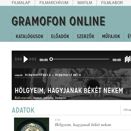
FILMALAP
FILMARCHÍVUM
MAFILM
FILMLABOR
00:00
00:00
ZERKOVITZ BÉLA
-
ZERKOVITZ BÉLA
SZERZŐ:
Hölgyeim, hagyjanak békét nekem
Kulcsszavak:
humor
paródia
budapest
150 me
KUPLÉ
Cím:
MŰFAJ:
Hölgyeim, hagyjanak békét nekem