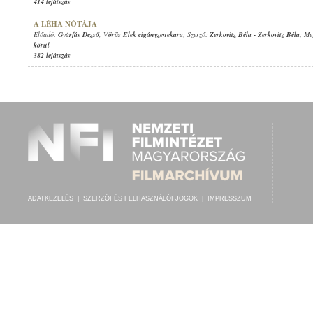
414 lejátszás
A LÉHA NÓTÁJA
Előadó:
Gyárfás Dezső
,
Vörös Elek cigányzenekara
; Szerző:
Zerkovitz Béla
-
Zerkovitz Béla
; Me
körül
382 lejátszás
ADATKEZELÉS
|
SZERZŐI ÉS FELHASZNÁLÓI JOGOK
|
IMPRESSZUM