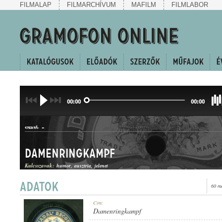
FILMALAP
FILMARCHÍVUM
MAFILM
FILMLABOR
00:00
00:00
-
SZERZŐ:
Damenringkampf
Kulcsszavak:
humor
ausztria
jelenet
60 m
HUMOROS JELENET
Cím:
MŰFAJ:
Damenringkampf