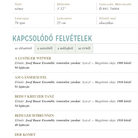
Nyelv:
Időtartam:
Lemezszám, Matricaszám:
német
3' 12"
D 891, 54004
Lemeztípus:
Lemezméret:
Felvételi mód:
78 rpm
25 cm
akusztikus
JOSEF BAUER ENSEMBLE
,
ISMERETLEN ZENEKAR
ELŐADÓ:
az előadótól
a szerzőtől
a műfajból
az évből
A LUSTIGER WITWER
Előadó:
Josef Bauer Ensemble
,
ismeretlen zenekar
; Szerző:
-
; Megjelenés ideje:
1909 körül
94 lejátszás
AM GÄNSEHÄUFEL
Előadó:
Josef Bauer Ensemble
,
ismeretlen zenekar
; Szerző:
-
; Megjelenés ideje:
1910 körül
91 lejátszás
BEIM 5 KREUZER TANZ
Előadó:
Josef Bauer Ensemble
,
ismeretlen zenekar
; Szerző:
-
; Megjelenés ideje:
1909 körül
54 lejátszás
BEIM LEICHTBRUNNEN
Előadó:
Josef Bauer Ensemble
,
ismeretlen zenekar
; Szerző:
-
; Megjelenés ideje:
1910 körül
40 lejátszás
DER KOMET