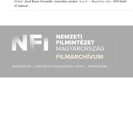
Előadó:
Josef Bauer Ensemble
,
ismeretlen zenekar
; Szerző:
-
; Megjelenés ideje:
1910 körül
41 lejátszás
ADATKEZELÉS
|
SZERZŐI ÉS FELHASZNÁLÓI JOGOK
|
IMPRESSZUM