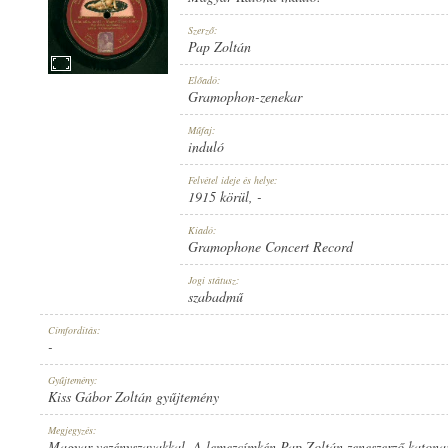
Szerző:
Pap Zoltán
Előadó:
Gramophon-zenekar
1915 KÖRÜL
MEGJELENÉS IDEJE:
Műfaj:
induló
Felvétel ideje és helye:
1915 körül
, -
Kiadó:
Gramophone Concert Record
GRAMOPHONE CONCERT RECORD
KIADÓ:
Jogi státusz:
szabadmű
Címfordítás:
-
Gyűjtemény:
Kiss Gábor Zoltán gyűjtemény
2-10728
LEMEZSZÁM:
Megjegyzés:
Magyar vezényszavakkal. A lemezcímkén Pap Zoltán zeneszerző katona