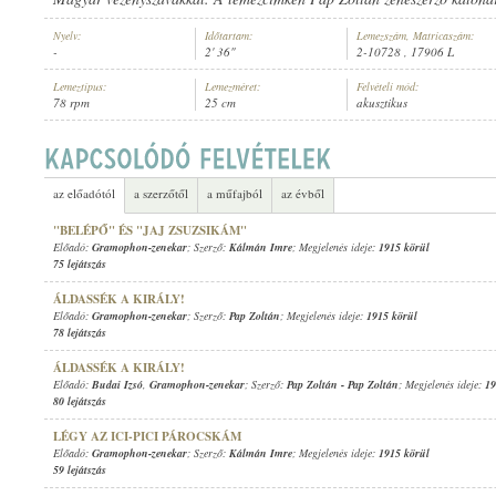
Nyelv:
Időtartam:
Lemezszám, Matricaszám:
-
2' 36"
2-10728 , 17906 L
Lemeztípus:
Lemezméret:
Felvételi mód:
78 rpm
25 cm
akusztikus
GRAMOPHON-ZENEKAR
ELŐADÓ:
az előadótól
a szerzőtől
a műfajból
az évből
"BELÉPŐ" ÉS "JAJ ZSUZSIKÁM"
Előadó:
Gramophon-zenekar
; Szerző:
Kálmán Imre
; Megjelenés ideje:
1915 körül
75 lejátszás
ÁLDASSÉK A KIRÁLY!
Előadó:
Gramophon-zenekar
; Szerző:
Pap Zoltán
; Megjelenés ideje:
1915 körül
78 lejátszás
ÁLDASSÉK A KIRÁLY!
Előadó:
Budai Izsó
,
Gramophon-zenekar
; Szerző:
Pap Zoltán
-
Pap Zoltán
; Megjelenés ideje:
19
80 lejátszás
LÉGY AZ ICI-PICI PÁROCSKÁM
Előadó:
Gramophon-zenekar
; Szerző:
Kálmán Imre
; Megjelenés ideje:
1915 körül
59 lejátszás