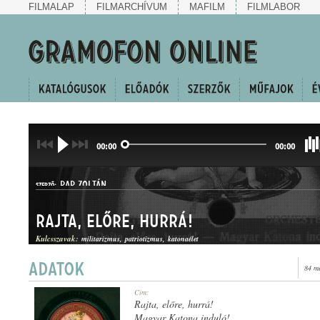
FILMALAP
FILMARCHÍVUM
MAFILM
FILMLABOR
00:00
00:00
PAP ZOLTÁN
SZERZŐ:
Rajta, előre, hurrá!
Kulcsszavak:
militarizmus
patriotizmus
katonaélet
84 m
INDULÓ
Cím:
MŰFAJ:
Rajta, előre, hurrá!
Magyar Katona induló!