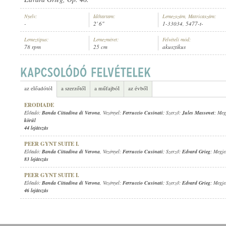
Nyelv:
Időtartam:
Lemezszám, Matricaszám:
-
2' 6"
1-33034, 5477-t-
Lemeztípus:
Lemezméret:
Felvételi mód:
78 rpm
25 cm
akusztikus
BANDA CITTADINA DI VERONA
, VEZÉNYEL:
FERRUCCIO CUSINATI
ELŐADÓ:
az előadótól
a szerzőtől
a műfajból
az évből
ERODIADE
Előadó:
Banda Cittadina di Verona
, Vezényel:
Ferruccio Cusinati
; Szerző:
Jules Massenet
; Meg
körül
44 lejátszás
PEER GYNT SUITE I.
Előadó:
Banda Cittadina di Verona
, Vezényel:
Ferruccio Cusinati
; Szerző:
Edvard Grieg
; Megje
83 lejátszás
PEER GYNT SUITE I.
Előadó:
Banda Cittadina di Verona
, Vezényel:
Ferruccio Cusinati
; Szerző:
Edvard Grieg
; Megje
46 lejátszás