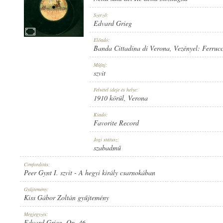
Szerző:
Edvard Grieg
Előadó:
Banda Cittadina di Verona
, Vezényel:
Ferrucc
1910 KÖRÜL
MEGJELENÉS IDEJE:
Műfaj:
szvit
Felvétel ideje és helye:
1910 körül
, Verona
Kiadó:
Favorite Record
FAVORITE RECORD
KIADÓ:
Jogi státusz:
szabadmű
Címfordítás:
Peer Gynt I. szvit - A hegyi király csarnokában
Gyűjtemény:
Kiss Gábor Zoltán gyűjtemény
1-33034
LEMEZSZÁM:
Megjegyzés:
Edvard Grieg, Op. 46.