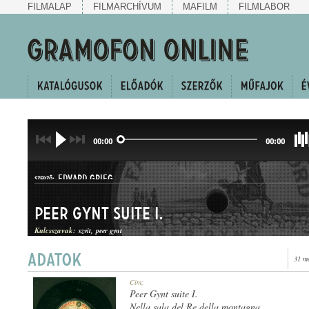
FILMALAP
FILMARCHÍVUM
MAFILM
FILMLABOR
00:00
00:00
EDVARD GRIEG
SZERZŐ:
Peer Gynt suite I.
Kulcsszavak:
szvit
peer gynt
31 m
SZVIT
Cím:
MŰFAJ:
Peer Gynt suite I.
Nella sala del Re della montagna