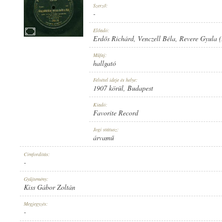
Szerző:
-
Előadó:
Erdős Richárd
,
Venczell Béla
,
Revere Gyula (
1907 KÖRÜL
Műfaj:
MEGJELENÉS IDEJE:
hallgató
Felvétel ideje és helye:
1907 körül
, Budapest
Kiadó:
Favorite Record
FAVORITE RECORD
Jogi státusz:
KIADÓ:
árvamű
Címfordítás:
-
Gyűjtemény:
Kiss Gábor Zoltán
1-29574
Megjegyzés:
LEMEZSZÁM:
-