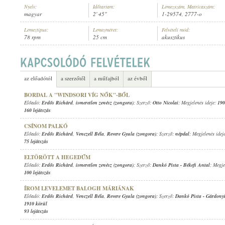
Nyelv:
Időtartam:
Lemezszám, Matricaszám:
magyar
2' 45"
1-29574, 2777-o
Lemeztípus:
Lemezméret:
Felvételi mód:
78 rpm
25 cm
akusztikus
ERDŐS RICHÁRD
,
VENCZELL BÉLA
,
REVERE GYULA (ZONGORA)
ELŐADÓ:
az előadótól
a szerzőtől
a műfajból
az évből
BORDAL A "WINDSORI VÍG NŐK"-BŐL
Előadó:
Erdős Richárd
,
ismeretlen zenész (zongora)
; Szerző:
Otto Nicolai
; Megjelenés ideje:
190
160 lejátszás
CSÍNOM PALKÓ
Előadó:
Erdős Richárd
,
Venczell Béla
,
Revere Gyula (zongora)
; Szerző:
népdal
; Megjelenés idej
75 lejátszás
ELTÖRÖTT A HEGEDŰM
Előadó:
Erdős Richárd
,
ismeretlen zenész (zongora)
; Szerző:
Dankó Pista
-
Békefi Antal
; Megje
100 lejátszás
ÍROM LEVELEMET BALOGH MÁRIÁNAK
Előadó:
Erdős Richárd
,
Venczell Béla
,
Revere Gyula (zongora)
; Szerző:
Dankó Pista
-
Gárdony
1910 körül
93 lejátszás