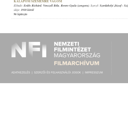
KALAPOM SZEMEMRE VÁGOM
Előadó:
Erdős Richárd
,
Venczell Béla
,
Revere Gyula (zongora)
; Szerző:
Szerdahelyi József
-
Szi
ideje:
1910 körül
96 lejátszás
ADATKEZELÉS
|
SZERZŐI ÉS FELHASZNÁLÓI JOGOK
|
IMPRESSZUM