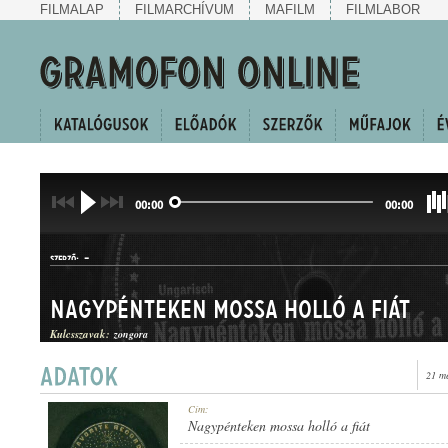
FILMALAP
FILMARCHÍVUM
MAFILM
FILMLABOR
00:00
00:00
-
SZERZŐ:
Nagypénteken mossa holló a fiát
Kulcsszavak:
zongora
21 m
HALLGATÓ
Cím:
MŰFAJ:
Nagypénteken mossa holló a fiát