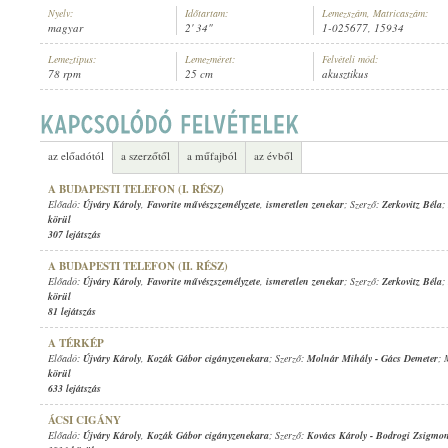
Nyelv:
Időtartam:
Lemezszám, Matricaszám:
magyar
2' 34"
1-025677, 15934
Lemeztípus:
Lemezméret:
Felvételi mód:
78 rpm
25 cm
akusztikus
ÚJVÁRY KÁROLY
,
CSÓKA ÖDÖN CIGÁNYZENEKARA
ELŐADÓ:
az előadótól
a szerzőtől
a műfajból
az évből
A BUDAPESTI TELEFON (I. RÉSZ)
Előadó:
Újváry Károly
,
Favorite művészszemélyzete
,
ismeretlen zenekar
; Szerző:
Zerkovitz Béla
;
körül
307 lejátszás
A BUDAPESTI TELEFON (II. RÉSZ)
Előadó:
Újváry Károly
,
Favorite művészszemélyzete
,
ismeretlen zenekar
; Szerző:
Zerkovitz Béla
;
körül
81 lejátszás
A TÉRKÉP
Előadó:
Újváry Károly
,
Kozák Gábor cigányzenekara
; Szerző:
Molnár Mihály
-
Gács Demeter
; 
körül
633 lejátszás
ÁCSI CIGÁNY
Előadó:
Újváry Károly
,
Kozák Gábor cigányzenekara
; Szerző:
Kovács Károly
-
Bodrogi Zsigmo