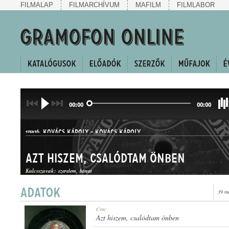
FILMALAP
FILMARCHÍVUM
MAFILM
FILMLABOR
00:00
00:00
KOVÁCS KÁROLY
-
KOVÁCS KÁROLY
SZERZŐ:
Azt hiszem, csalódtam önben
Kulcsszavak:
szerelem
bánat
39 m
SANZON
Cím:
MŰFAJ:
Azt hiszem, csalódtam önben