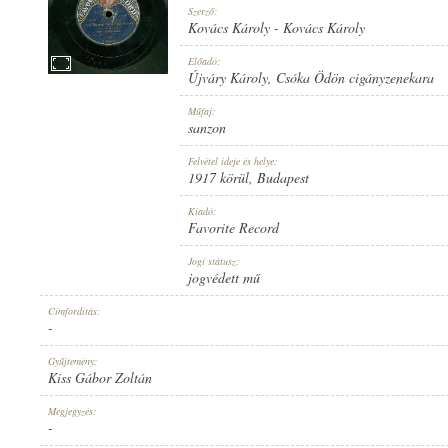
Szerző:
Kovács Károly
-
Kovács Károly
Előadó:
Újváry Károly
,
Csóka Ödön cigányzenekara
1917 KÖRÜL
Műfaj:
MEGJELENÉS IDEJE:
sanzon
Felvétel ideje és helye:
1917 körül
, Budapest
Kiadó:
Favorite Record
FAVORITE RECORD
Jogi státusz:
KIADÓ:
jogvédett mű
Címfordítás:
-
Gyűjtemény:
Kiss Gábor Zoltán
1-025677
Megjegyzés:
LEMEZSZÁM:
-