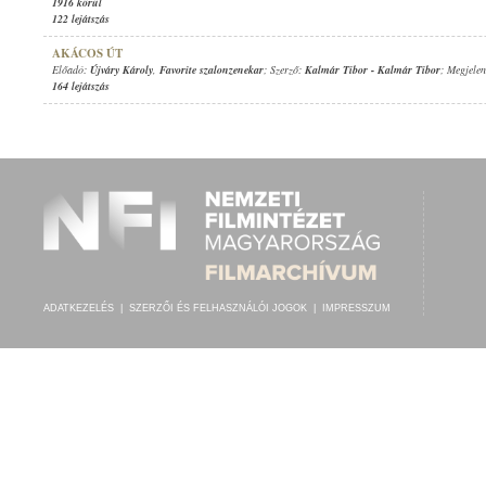
1916 körül
122 lejátszás
AKÁCOS ÚT
Előadó:
Újváry Károly
,
Favorite szalonzenekar
; Szerző:
Kalmár Tibor
-
Kalmár Tibor
; Megjelen
164 lejátszás
ADATKEZELÉS
|
SZERZŐI ÉS FELHASZNÁLÓI JOGOK
|
IMPRESSZUM