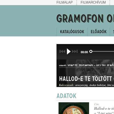
FILMALAP
FILMARCHÍVUM
00:00
VINCZE ZSIGMOND
-
HELTAI JENŐ
SZERZŐ:
Hallod-e te töltött
Kulcsszavak:
oroszország
énekes bohózat
léni n
KUPLÉ
Cím:
MŰFAJ:
Hallod-e te t
a "Léni néni"