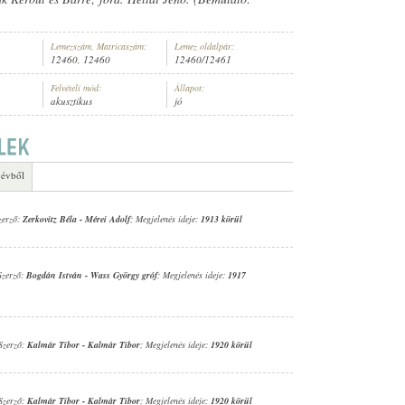
Lemezszám, Matricaszám:
Lemez oldalpár:
12460, 12460
12460/12461
Felvételi mód:
Állapot:
akusztikus
jó
KAR
 évből
zerző:
Zerkovitz Béla
-
Mérei Adolf
; Megjelenés ideje:
1913 körül
Szerző:
Bogdán István
-
Wass György gróf
; Megjelenés ideje:
1917
 Szerző:
Kalmár Tibor
-
Kalmár Tibor
; Megjelenés ideje:
1920 körül
 Szerző:
Kalmár Tibor
-
Kalmár Tibor
; Megjelenés ideje:
1920 körül