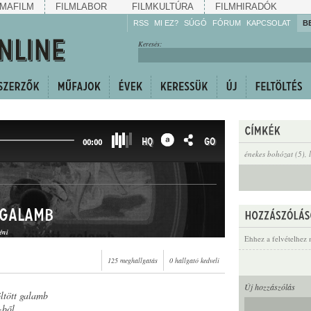
MAFILM
FILMLABOR
FILMKULTÚRA
FILMHIRADÓK
RSS
MI EZ?
SÚGÓ
FÓRUM
KAPCSOLAT
B
Hallgassa!
Keresés:
Gyarapítsa!
Kövesse!
Ossza meg!
HQ
GO
00:00
énekes bohózat (5)
,
 galamb
éni
Ehhez a felvételhez 
125 meghallgatás
0 hallgató kedveli
Új hozzászólás
öltött galamb
-ből