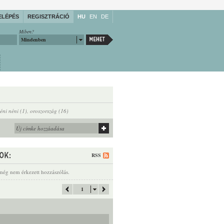
ELÉPÉS
REGISZTRÁCIÓ
HU
EN
DE
Miben?
Mindenben
léni néni (1)
,
oroszország (16)
RSS
még nem érkezett hozzászólás.
1