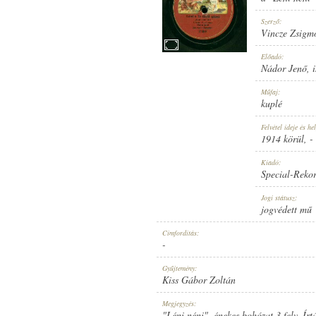
Szerző:
Vincze Zsigm
Előadó:
Nádor Jenő
,
1914 KÖRÜL
MEGJELENÉS IDEJE:
Műfaj:
kuplé
Felvétel ideje és hel
1914 körül
, -
Kiadó:
Special-Reko
SPECIAL-REKORD
KIADÓ:
Jogi státusz:
jogvédett mű
Címfordítás:
-
Gyűjtemény:
Kiss Gábor Zoltán
12460
LEMEZSZÁM:
Megjegyzés:
"Léni néni", énekes bohózat 3 felv. Ír