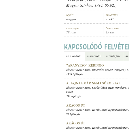
Magyar Színház, 1914. 05.02.)
Nyelv:
Időtartam:
magyar
2' 44"
Lemeztípus:
Lemezméret:
78 rpm
25 cm
NÁDOR JENŐ
,
ISMERETLEN ZENE
ELŐADÓ:
az előadótól
a szerzőtől
a műfajból
az
"ARANYESŐ" KERINGŐ
Előadó:
Nádor Jenő
,
ismeretlen zenész (zongora)
; S
1138 lejátszás
A HAJNAL MÁR NEM CSÓKOLGAT
Előadó:
Nádor Jenő
,
Csóka Ödön cigányzenekara
; 
körül
581 lejátszás
AKÁCOS ÚT
Előadó:
Nádor Jenő
,
Kozák Dávid cigányzenekara
;
96 lejátszás
AKÁCOS ÚT
Előadó:
Nádor Jenő
,
Kozák Dávid cigányzenekara
;