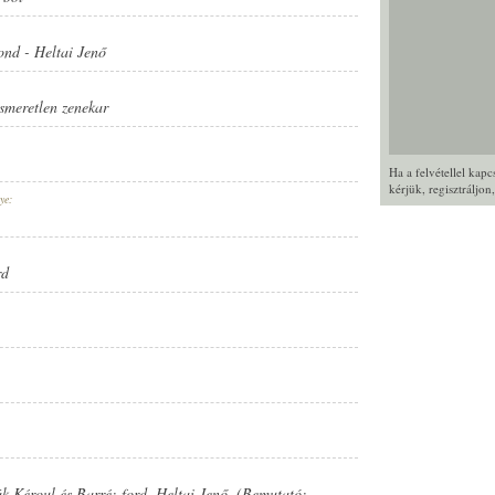
ond
-
Heltai Jenő
ismeretlen zenekar
Ha a felvétellel kap
kérjük,
regisztráljon
ye:
rd
ták Kéroul és Barré; ford. Heltai Jenő. (Bemutató: