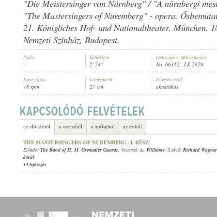
"Die Meistersinger von Nürnberg" / "A nürnbergi mest
"The Mastersingers of Nuremberg" - opera. Ősbemutat
21. Königliches Hof- und Nationaltheater, München. 1
Nemzeti Színház, Budapest.
THE BAND OF H. M. GRENADIER GUARDS
, VEZÉNYEL:
A. WILLIAMS
ELŐADÓ:
Nyelv:
Időtartam:
Lemezszám, Matricaszám:
-
2' 24"
No. 66312., LX 2678
Lemeztípus:
Lemezméret:
Felvételi mód:
78 rpm
27 cm
akusztikus
az előadótól
a szerzőtől
a műfajból
az évből
THE MASTERSINGERS OF NUREMBERG (I. RÉSZ)
Előadó:
The Band of H. M. Grenadier Guards
, Vezényel:
A. Williams
; Szerző:
Richard Wagner
körül
14 lejátszás