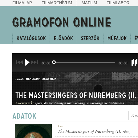
FILMALAP
FILMARCHÍVUM
MAFILM
FILMLABOR
00:00
00:00
RICHARD WAGNER
SZERZŐ:
The Mastersingers of Nuremberg (II.
Kulcsszavak:
opera
die meistersinger von nürnberg
a nürnbergi mesterdalnokok
12 m
OPERARÉSZLET
Cím:
MŰFAJ:
The Mastersingers of Nuremberg (II. rész)