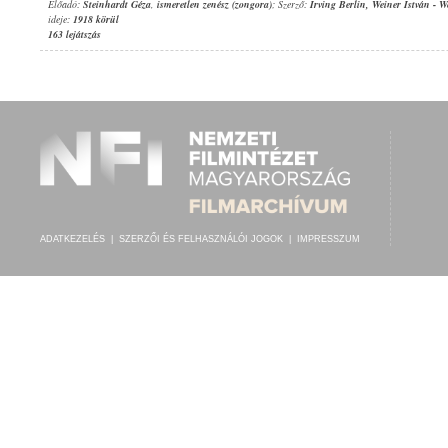
Előadó:
Steinhardt Géza
,
ismeretlen zenész (zongora)
; Szerző:
Irving Berlin
,
Weiner István
-
We
ideje:
1918 körül
163 lejátszás
ADATKEZELÉS
|
SZERZŐI ÉS FELHASZNÁLÓI JOGOK
|
IMPRESSZUM