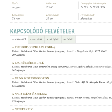
Nyelv:
Időtartam:
Lemezszám, Matricaszám:
magyar
2' 26"
11195, 11195/11194
Lemeztípus:
Lemezméret:
Felvételi mód:
78 rpm
25 cm
akusztikus
STEINHARDT GÉZA
,
HUBER SÁNDOR (ZONGORA)
ELŐADÓ:
az előadótól
a szerzőtől
a műfajból
az évből
A FEHÉRBE (NÉPDAL PARÓDIA)
Előadó:
Steinhardt Géza
,
Huber Sándor (zongora)
; Szerző:
-
; Megjelenés ideje:
1912 körül
299 lejátszás
A LEGHÜLYÉBB KUPLÉ
Előadó:
Steinhardt Géza
,
ismeretlen zenész (zongora)
; Szerző:
Szőke Szakáll
; Megjelenés ideje:
507 lejátszás
A MUNKÁCSI ZSIDÓSORON
Előadó:
Steinhardt Géza
,
Huber Sándor (zongora)
; Szerző:
Grósz Alfréd
-
Gergely János
; Megj
936 lejátszás
A NAGYIGÉNYŰ ABELESZ
Előadó:
Steinhardt Géza
,
Huber Sándor (zongora)
; Szerző:
Weiner István
; Megjelenés ideje:
19
378 lejátszás
A NÉPFELKELŐ