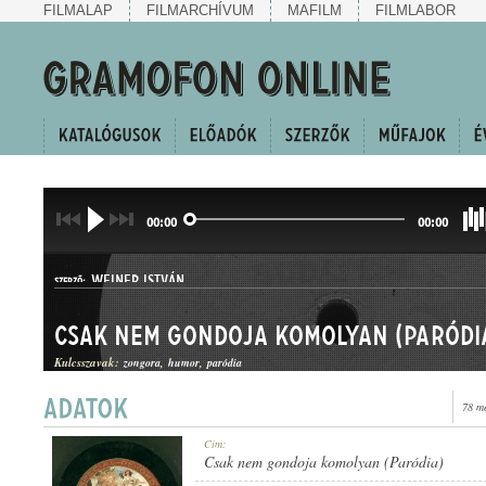
FILMALAP
FILMARCHÍVUM
MAFILM
FILMLABOR
00:00
00:00
WEINER ISTVÁN
SZERZŐ:
Csak nem gondoja komolyan (Paródi
Kulcsszavak:
zongora
humor
paródia
78 m
KUPLÉ
Cím:
MŰFAJ:
Csak nem gondoja komolyan (Paródia)