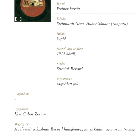
Szerző:
Weiner István
Előadó:
Steinhardt Géza
,
Huber Sándor (zongora)
1912 KÖRÜL
Műfaj:
MEGJELENÉS IDEJE:
kuplé
Felvétel ideje és helye:
1912 körül
, -
Kiadó:
Special-Rekord
SPECIAL-REKORD
Jogi státusz:
KIADÓ:
jogvédett mű
Címfordítás:
-
Gyűjtemény:
Kiss Gábor Zoltán
11195
Megjegyzés:
LEMEZSZÁM:
A felvételt a Szabadi Record hanglemezgyár is kiadta azonos matricas