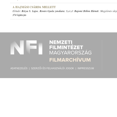
A HAJMÁSI CSÁRDA MELLETT
Előadó:
Rózsa S. Lajos
,
Revere Gyula zenekara
; Szerző:
Bajomi Böhm Hümér
; Megjelenés idej
374 lejátszás
ADATKEZELÉS
|
SZERZŐI ÉS FELHASZNÁLÓI JOGOK
|
IMPRESSZUM