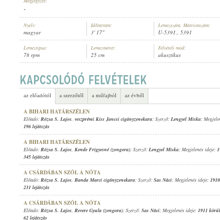
Megjegyzés:
-
Nyelv:
Időtartam:
Lemezszám, Matricaszám:
magyar
3' 17"
U-5391., 5391
Lemeztípus:
Lemezméret:
Felvételi mód:
78 rpm
25 cm
akusztikus
RÓZSA S. LAJOS
,
ISMERETLEN FÉRFIKAR
,
TOLL ÁRPÁD ÉS TOLL KÁ
ELŐADÓ:
az előadótól
a szerzőtől
a műfajból
az évből
A BIHARI HATÁRSZÉLEN
Előadó:
Rózsa S. Lajos
,
veszprémi Kiss Jancsi cigányzenekara
; Szerző:
Lengyel Miska
; Megjele
196 lejátszás
A BIHARI HATÁRSZÉLEN
Előadó:
Rózsa S. Lajos
,
Kende Frigyesné (zongora)
; Szerző:
Lengyel Miska
; Megjelenés ideje:
1
345 lejátszás
A CSÁRDÁBAN SZÓL A NÓTA
Előadó:
Rózsa S. Lajos
,
Banda Marci cigányzenekara
; Szerző:
Sas Náci
; Megjelenés ideje:
1910
231 lejátszás
A CSÁRDÁBAN SZÓL A NÓTA
Előadó:
Rózsa S. Lajos
,
Revere Gyula (zongora)
; Szerző:
Sas Náci
; Megjelenés ideje:
1911 körü
62 lejátszás