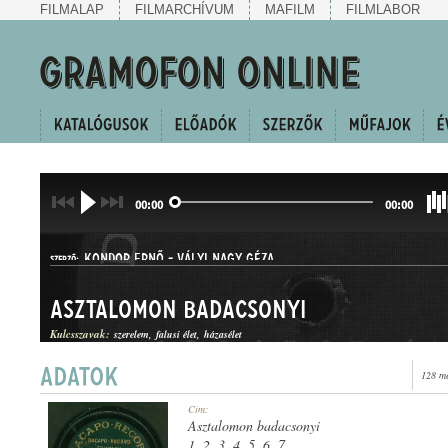
FILMALAP
FILMARCHÍVUM
MAFILM
FILMLABOR
00:00
00:00
KONDOR ERNŐ
-
VÁLYI NAGY GÉZA
SZERZŐ:
Asztalomon badacsonyi
Kulcsszavak:
szerelem
falusi élet
házasélet
128 me
CSÁRDÁS
Cím:
MŰFAJ:
Asztalomon badacsonyi
1, 2, 3, 4, 5, 6, 7