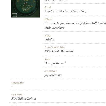
Szerző:
Kondor Ernő
-
Vályi Nagy Géza
Előadó:
Rózsa S. Lajos
,
ismeretlen férfikar
,
Toll Árpád
1908 KÖRÜL
MEGJELENÉS IDEJE:
cigányzenekara
Műfaj:
csárdás
Felvétel ideje és helye:
1908 körül
, Budapest
Kiadó:
DACAPO-RECORD
KIADÓ:
Dacapo-Record
Jogi státusz:
jogvédett mű
Címfordítás:
-
Gyűjtemény:
U-5391.
LEMEZSZÁM:
Kiss Gábor Zoltán