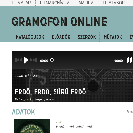
FILMALAP
FILMARCHÍVUM
MAFILM
FILMLABOR
00:00
00:00
NÉPDAL
SZERZŐ:
Erdő, erdő, sűrű erdő
Kulcsszavak:
tárogató
brácsa
70 m
HALLGATÓ
Cím:
MŰFAJ:
Erdő, erdő, sűrű erdő