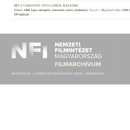
BÉCS VÁROSTÓL NYUGATRÓL KELETRE
Előadó:
Oláh Lajos (tárogató)
,
ismeretlen zenész (cimbalom)
; Szerző:
-
; Megjelenés ideje:
1908.
109 lejátszás
ADATKEZELÉS
|
SZERZŐI ÉS FELHASZNÁLÓI JOGOK
|
IMPRESSZUM