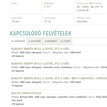
Nyelv:
Időtartam:
Lemezszám, Matricaszám:
-
1' 57"
No. 15064., Ho.191 / A
112036-W
Lemeztípus:
Lemezméret:
Felvételi mód:
78 rpm
25 cm
akusztikus
OLÁH LAJOS (TÁROGATÓ)
,
RADICS BÉLA (BRÁCSA)
ELŐADÓ:
az előadótól
a szerzőtől
a műfajból
az évből
BAKONY ERDŐN HULL A LEVÉL, FÚJ A SZÉL
Előadó:
Oláh Lajos (tárogató)
; Szerző:
-
; Megjelenés ideje:
1908 körül
320 lejátszás
BAKONY ERDŐN HULL A LEVÉL, FÚJ A SZÉL
Előadó:
Oláh Lajos (tárogató)
,
ismeretlen zenész (cimbalom)
; Szerző:
-
; Megjelenés ideje:
1910 
252 lejátszás
BAKONY ERDŐN HULL A LEVÉL, FÚJ A SZÉL / BÉCS VÁROSTÓL / CSÍNO
Előadó:
Oláh Lajos (tárogató)
; Szerző:
-
; Megjelenés ideje:
1907 körül
78 lejátszás
BALOG ÁDÁM NÓTÁJA
Előadó:
Környey Béla
,
Oláh Lajos (tárogató)
,
ismeretlen zenész (cimbalom)
; Szerző:
Thaly Kál
1913 körül
370 lejátszás