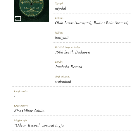
Szerző:
népdal
Előadó:
Oláh Lajos (tárogató)
,
Radics Béla (brácsa)
1908 KÖRÜL
Műfaj:
MEGJELENÉS IDEJE:
hallgató
Felvétel ideje és helye:
1908 körül
, Budapest
Kiadó:
Jumbola-Record
JUMBOLA-RECORD
Jogi státusz:
KIADÓ:
szabadmű
Címfordítás:
-
Gyűjtemény:
Kiss Gábor Zoltán
NO. 15064.
Megjegyzés:
LEMEZSZÁM:
"Odeon Record" sorozat tagja.