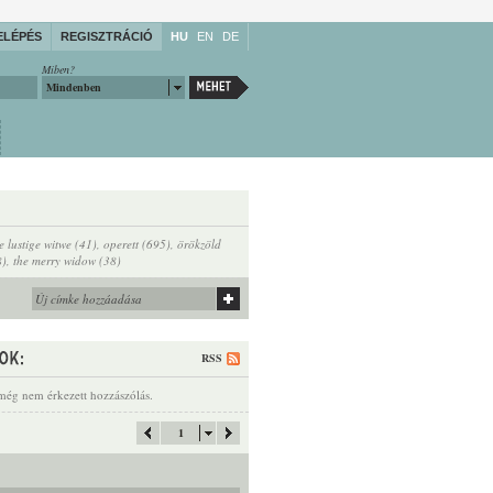
ELÉPÉS
REGISZTRÁCIÓ
HU
EN
DE
Miben?
Mindenben
e lustige witwe (41)
,
operett (695)
,
örökzöld
8)
,
the merry widow (38)
RSS
még nem érkezett hozzászólás.
1