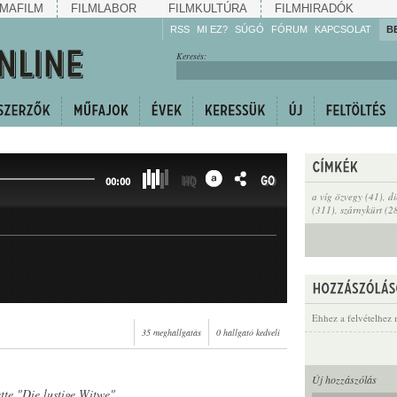
MAFILM
FILMLABOR
FILMKULTÚRA
FILMHIRADÓK
RSS
MI EZ?
SÚGÓ
FÓRUM
KAPCSOLAT
B
Hallgassa!
Keresés:
Gyarapítsa!
Kövesse!
Ossza meg!
HQ
GO
00:00
a víg özvegy (41)
,
di
(311)
,
szárnykürt (2
Ehhez a felvételhez 
35 meghallgatás
0 hallgató kedveli
Új hozzászólás
tte "Die lustige Witwe"