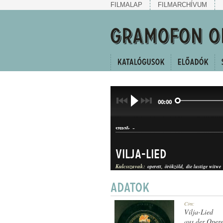
FILMALAP
FILMARCHÍVUM
00:00
-
SZERZŐ:
Vilja-Lied
Kulcsszavak:
operett
örökzöld
die lustige witwe
KERINGŐ
Cím:
MŰFAJ:
Vilja-Lied
aus der Opere