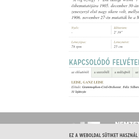
ősbemutatójára 1905. december 30-án 
zeneszerző első nagy sikere volt, mell
1906. november 27-én mutatták be a 
Nyelv:
Időtartam:
-
2' 39"
ELŐADÓ:
Lemeztípus:
Lemezméret:
78 rpm
25 cm
az előadótól
a szerzőtől
a műfajból
az
LEISE, GANZ LEISE
Előadó:
Grammophon-Civil-Orchester
,
Felix Silber
31 lejátszás