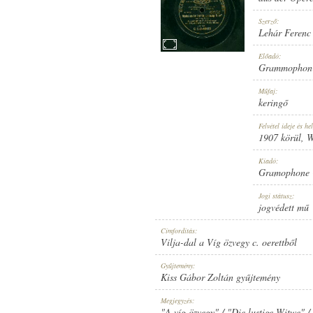
Szerző:
Lehár Ferenc
Előadó:
Grammophon-C
1907 KÖRÜL
MEGJELENÉS IDEJE:
Műfaj:
keringő
Felvétel ideje és hel
1907 körül
, 
Kiadó:
Gramophone 
GRAMOPHONE CONCERT RECORD
KIADÓ:
Jogi státusz:
jogvédett mű
Címfordítás:
Vilja-dal a Víg özvegy c. oerettből
Gyűjtemény:
Kiss Gábor Zoltán gyűjtemény
G. C.-2-40610
LEMEZSZÁM:
Megjegyzés:
"A víg özvegy" / "Die lustige Witwe" 