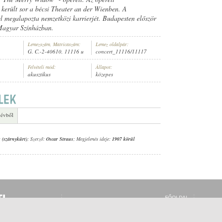
került sor a bécsi Theater an der Wienben. A
yel megalapozta nemzetközi karrierjét. Budapesten először
Magyar Színházban.
Lemezszám, Matricaszám:
Lemez oldalpár:
G. C.-2-40610, 11116 u
concert_11116/11117
Felvételi mód:
Állapot:
akusztikus
közepes
 évből
s (szárnykürt)
; Szerző:
Oscar Straus
; Megjelenés ideje:
1907 körül
FŐOLDAL
BELÉPÉS
REGISZTRÁCIÓ
MI EZ?