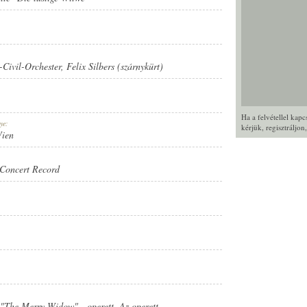
ivil-Orchester
,
Felix Silbers (szárnykürt)
Ha a felvétellel kap
ye:
kérjük,
regisztráljon
Wien
Concert Record
/ "The Merry Widow" - operett. Az operett