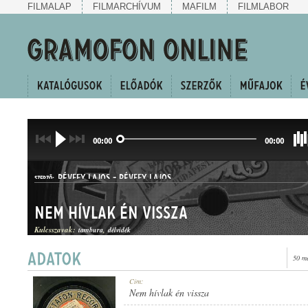
FILMALAP
FILMARCHÍVUM
MAFILM
FILMLABOR
00:00
00:00
RÉVFFY LAJOS
-
RÉVFFY LAJOS
SZERZŐ:
Nem hívlak én vissza
Kulcsszavak:
tambura
délvidék
50 m
HALLGATÓ
Cím:
MŰFAJ:
Nem hívlak én vissza