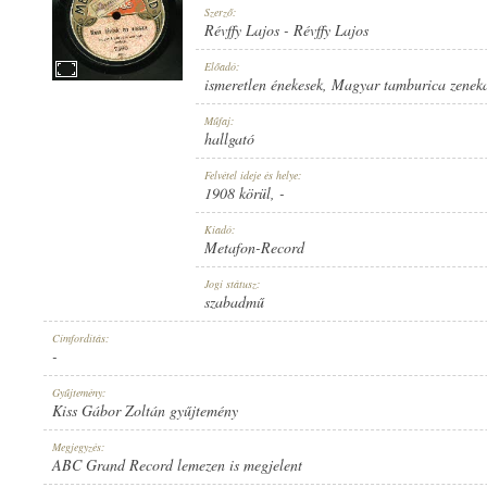
Szerző:
Révffy Lajos
-
Révffy Lajos
Előadó:
ismeretlen énekesek
,
Magyar tamburica zenek
1908 KÖRÜL
Műfaj:
MEGJELENÉS IDEJE:
hallgató
Felvétel ideje és helye:
1908 körül
, -
Kiadó:
Metafon-Record
METAFON-RECORD
Jogi státusz:
KIADÓ:
szabadmű
Címfordítás:
-
Gyűjtemény:
Kiss Gábor Zoltán gyűjtemény
7560
Megjegyzés:
LEMEZSZÁM:
ABC Grand Record lemezen is megjelent