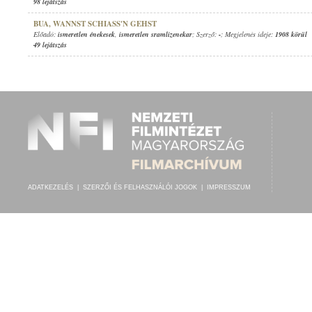
98 lejátszás
BUA, WANNST SCHIASS'N GEHST
Előadó:
ismeretlen énekesek
,
ismeretlen sramlizenekar
; Szerző:
-
; Megjelenés ideje:
1908 körül
49 lejátszás
ADATKEZELÉS
|
SZERZŐI ÉS FELHASZNÁLÓI JOGOK
|
IMPRESSZUM