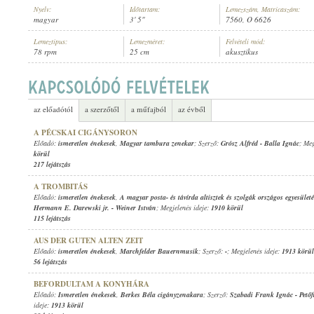
Nyelv:
Időtartam:
Lemezszám, Matricaszám:
magyar
3' 5"
7560, O 6626
Lemeztípus:
Lemezméret:
Felvételi mód:
78 rpm
25 cm
akusztikus
ISMERETLEN ÉNEKESEK
,
MAGYAR TAMBURICA ZENEKAR
ELŐADÓ:
az előadótól
a szerzőtől
a műfajból
az évből
A PÉCSKAI CIGÁNYSORON
Előadó:
ismeretlen énekesek
,
Magyar tambura zenekar
; Szerző:
Grósz Alfréd
-
Balla Ignác
; Meg
körül
217 lejátszás
A TROMBITÁS
Előadó:
ismeretlen énekesek
,
A magyar posta- és távírda altisztek és szolgák országos egyesüle
Hermann E. Darewski jr.
-
Weiner István
; Megjelenés ideje:
1910 körül
115 lejátszás
AUS DER GUTEN ALTEN ZEIT
Előadó:
ismeretlen énekesek
,
Marchfelder Bauernmusik
; Szerző:
-
; Megjelenés ideje:
1913 körül
56 lejátszás
BEFORDULTAM A KONYHÁRA
Előadó:
Ismeretlen énekesek
,
Berkes Béla cigányzenakara
; Szerző:
Szabadi Frank Ignác
-
Pető
ideje:
1913 körül