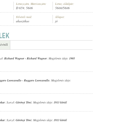
Lemezszám, Matricaszám:
Lemez oldalpár:
D 659, 5606
5600/5606
Felvételi mód:
Állapot:
akusztikus
jó
MÜLLER (HARANGJÁTÉK)
 évből
rző:
Richard Wagner
-
Richard Wagner
; Megjelenés ideje:
1905
ggero Leoncavallo
-
Ruggero Leoncavallo
; Megjelenés ideje:
ekar
; Szerző:
Görényi Tóni
; Megjelenés ideje:
1913 körül
ekar
; Szerző:
Görényi Tóni
; Megjelenés ideje:
1913 körül