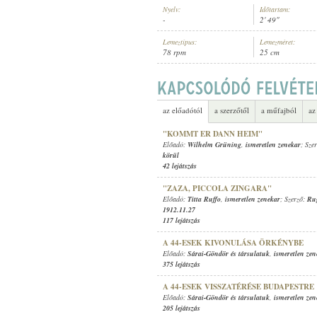
Nyelv:
Időtartam:
-
2' 49"
Lemeztípus:
Lemezméret:
78 rpm
25 cm
ISMERETLEN ZENEKAR
,
ALBERT 
ELŐADÓ:
az előadótól
a szerzőtől
a műfajból
az
"KOMMT ER DANN HEIM"
Előadó:
Wilhelm Grüning
,
ismeretlen zenekar
; Sze
körül
42 lejátszás
"ZAZA, PICCOLA ZINGARA"
Előadó:
Titta Ruffo
,
ismeretlen zenekar
; Szerző:
Ru
1912.11.27
117 lejátszás
A 44-ESEK KIVONULÁSA ÖRKÉNYBE
Előadó:
Sárai-Göndör és társulatuk
,
ismeretlen zen
375 lejátszás
A 44-ESEK VISSZATÉRÉSE BUDAPESTRE
Előadó:
Sárai-Göndör és társulatuk
,
ismeretlen zen
205 lejátszás