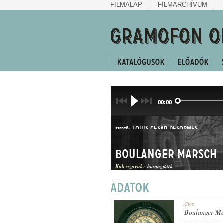
FILMALAP
FILMARCHÍVUM
00:00
LOUIS CESAR DESORMES
SZERZŐ:
Boulanger Marsch
Kulcsszavak:
harangjáték
INDULÓ
Cím:
MŰFAJ:
Boulanger Ma