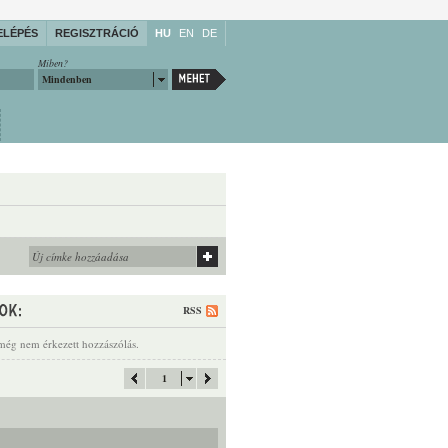
ELÉPÉS
REGISZTRÁCIÓ
HU
EN
DE
Miben?
Mindenben
RSS
még nem érkezett hozzászólás.
1