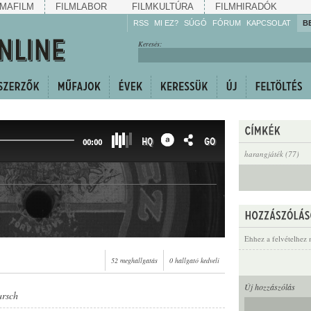
MAFILM
FILMLABOR
FILMKULTÚRA
FILMHIRADÓK
RSS
MI EZ?
SÚGÓ
FÓRUM
KAPCSOLAT
B
Hallgassa!
Keresés:
Gyarapítsa!
Kövesse!
Ossza meg!
HQ
GO
00:00
harangjáték (77)
Ehhez a felvételhez 
52 meghallgatás
0 hallgató kedveli
Új hozzászólás
rsch