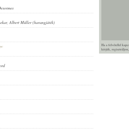
Desormes
nekar
,
Albert Müller (harangjáték)
Ha a felvétellel kap
ye:
kérjük,
regisztráljon
ord