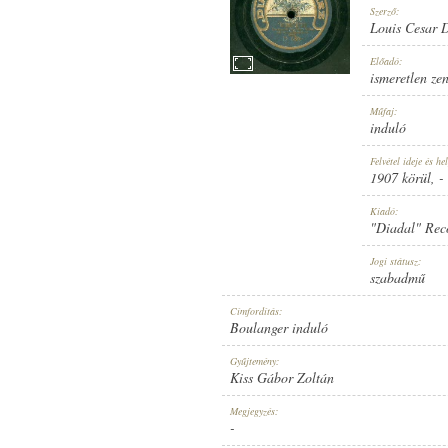
Szerző:
Louis Cesar 
Előadó:
ismeretlen ze
1907 KÖRÜL
Műfaj:
MEGJELENÉS IDEJE:
induló
Felvétel ideje és hel
1907 körül
, -
Kiadó:
"Diadal" Rec
"DIADAL" RECORD
Jogi státusz:
KIADÓ:
szabadmű
Címfordítás:
Boulanger induló
Gyűjtemény:
Kiss Gábor Zoltán
D 659
Megjegyzés:
LEMEZSZÁM:
-