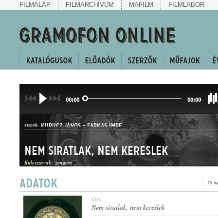
FILMALAP
FILMARCHÍVUM
MAFILM
FILMLABOR
00:00
00:00
KURUCZ JÁNOS
-
FARKAS IMRE
SZERZŐ:
Nem siratlak, nem kereslek
Kulcsszavak:
zongora
76 m
HALLGATÓ
Cím:
MŰFAJ:
Nem siratlak, nem kereslek