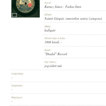
Szerző:
Kurucz János
-
Farkas Imre
Előadó:
Szántó Gáspár
,
ismeretlen zenész (zongora)
1908 KÖRÜL
Műfaj:
MEGJELENÉS IDEJE:
hallgató
Felvétel ideje és helye:
1908 körül
, -
Kiadó:
"Diadal" Record
"DIADAL" RECORD
Jogi státusz:
KIADÓ:
jogvédett mű
Címfordítás:
-
Gyűjtemény:
-
D 638
Megjegyzés:
LEMEZSZÁM:
-