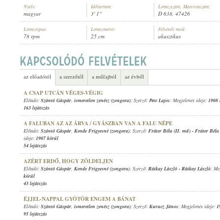
Nyelv:
Időtartam:
Lemezszám, Matricaszám:
magyar
3' 1"
D 638, 47426
Lemeztípus:
Lemezméret:
Felvételi mód:
78 rpm
25 cm
akusztikus
SZÁNTÓ GÁSPÁR
,
ISMERETLEN ZENÉSZ (ZONGORA)
ELŐADÓ:
az előadótól
a szerzőtől
a műfajból
az évből
A CSAP UTCÁN VÉGES-VÉGIG
Előadó:
Szántó Gáspár
,
ismeretlen zenész (zongora)
; Szerző:
Pete Lajos
; Megjelenés ideje:
1908 
163 lejátszás
A FALUBAN AZ AZ ÁRVA / GYÁSZBAN VAN A FALU NÉPE
Előadó:
Szántó Gáspár
,
Kende Frigyesné (zongora)
; Szerző:
Fráter Béla (II. mű)
-
Fráter Béla
ideje:
1907 körül
54 lejátszás
AZÉRT ERDŐ, HOGY ZÖLDELJEN
Előadó:
Szántó Gáspár
,
Kende Frigyesné (zongora)
; Szerző:
Rátkay László
-
Rátkay László
; Me
körül
43 lejátszás
ÉJJEL-NAPPAL GYÖTÖR ENGEM A BÁNAT
Előadó:
Szántó Gáspár
,
ismeretlen zenész (zongora)
; Szerző:
Kurucz János
; Megjelenés ideje:
1
95 lejátszás