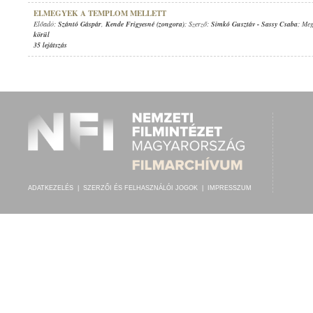
ELMEGYEK A TEMPLOM MELLETT
Előadó:
Szántó Gáspár
,
Kende Frigyesné (zongora)
; Szerző:
Simkó Gusztáv
-
Sassy Csaba
; Meg
körül
35 lejátszás
ADATKEZELÉS
|
SZERZŐI ÉS FELHASZNÁLÓI JOGOK
|
IMPRESSZUM