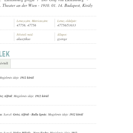
 Theater an der Wien - 1910. 01. 14. Budapest, Király
Lemezszám, Matricaszám:
Lemez oldalpár:
47756, 47756
47756/53033
ARA
Felvételi mód:
Állapot:
akusztikus
gyenge
 évből
Megjelenés ideje:
1912 körül
ósz Alfréd
; Megjelenés ideje:
1912 körül
ra
; Szerző:
Grósz Alfréd
-
Balla Ignác
; Megjelenés ideje:
1912 körül
ra
; Szerző:
Nádor Mihály
-
Nagy Endre
; Megjelenés ideje:
1912