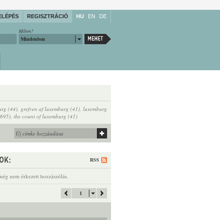
ELÉPÉS
REGISZTRÁCIÓ
HU
EN
DE
Miben?
Mindenben
urg (44)
,
grefven af luxemburg (41)
,
luxemburg
(695)
,
the count of luxemburg (41)
RSS
még nem érkezett hozzászólás.
1