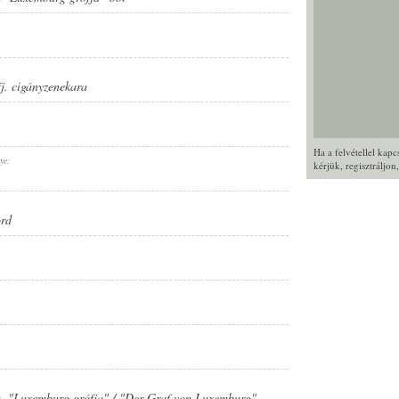
fj. cigányzenekara
Ha a felvétellel kap
ye:
kérjük,
regisztráljon
rd
ta. "Luxemburg grófja" / "Der Graf von Luxemburg" -