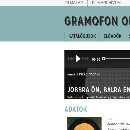
FILMALAP
FILMARCHÍVUM
00:00
LEHÁR FERENC
SZERZŐ:
Jobbra ön, balra é
Kulcsszavak:
operett
luxemburg grófja
der gra
KERINGŐ
Cím:
MŰFAJ:
Jobbra ön, ba
Keringő-dal 