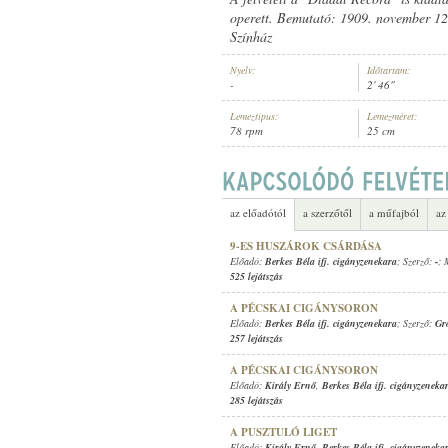
operett. Bemutató: 1909. november 12.
Színház
Nyelv:
Időtartam:
-
2' 46"
BERKES BÉLA IFJ. CIGÁNYZENEK
ELŐADÓ:
Lemeztípus:
Lemezméret:
78 rpm
25 cm
az előadótól
a szerzőtől
a műfajból
az
9-ES HUSZÁROK CSÁRDÁSA
Előadó:
Berkes Béla ifj. cigányzenekara
; Szerző:
-
; 
525 lejátszás
A PÉCSKAI CIGÁNYSORON
Előadó:
Berkes Béla ifj. cigányzenekara
; Szerző:
Gr
257 lejátszás
A PÉCSKAI CIGÁNYSORON
Előadó:
Király Ernő
,
Berkes Béla ifj. cigányzeneka
285 lejátszás
A PUSZTULÓ LIGET
Előadó:
Király Ernő
,
Berkes Béla ifj. cigányzeneka