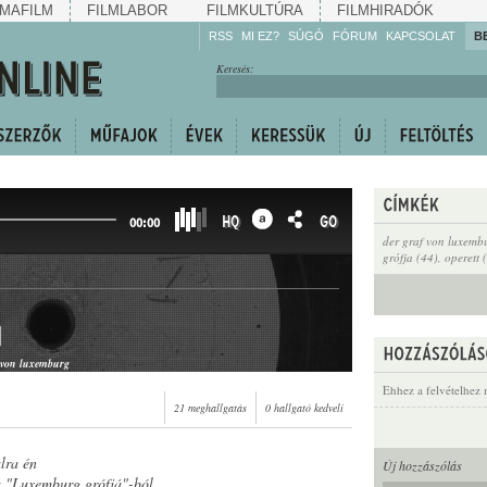
MAFILM
FILMLABOR
FILMKULTÚRA
FILMHIRADÓK
RSS
MI EZ?
SÚGÓ
FÓRUM
KAPCSOLAT
B
Hallgassa!
Keresés:
Gyarapítsa!
Kövesse!
Ossza meg!
HQ
GO
00:00
der graf von luxemb
grófja (44)
,
operett 
n
f von luxemburg
Ehhez a felvételhez 
21 meghallgatás
0 hallgató kedveli
lra én
Új hozzászólás
a "Luxemburg grófjá"-ból