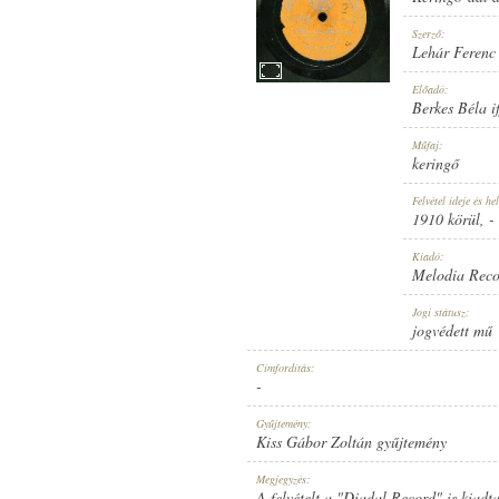
Szerző:
Lehár Ferenc
Előadó:
Berkes Béla i
1910 KÖRÜL
MEGJELENÉS IDEJE:
Műfaj:
keringő
Felvétel ideje és hel
1910 körül
, -
Kiadó:
Melodia Reco
MELODIA RECORD
KIADÓ:
Jogi státusz:
jogvédett mű
Címfordítás:
-
Gyűjtemény:
Kiss Gábor Zoltán gyűjtemény
47756
LEMEZSZÁM:
Megjegyzés:
A felvételt a "Diadal Record" is kiad