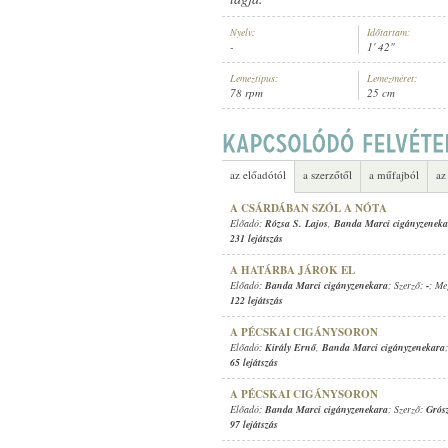
Nyelv:
Időtartam:
-
1' 42"
Lemeztípus:
Lemezméret:
78 rpm
25 cm
BANDA MARCI CIGÁNYZENEKARA
ELŐADÓ:
az előadótól
a szerzőtől
a műfajból
az
A CSÁRDÁBAN SZÓL A NÓTA
Előadó:
Rózsa S. Lajos
,
Banda Marci cigányzeneka
231 lejátszás
A HATÁRBA JÁROK EL
Előadó:
Banda Marci cigányzenekara
; Szerző:
-
; Me
122 lejátszás
A PÉCSKAI CIGÁNYSORON
Előadó:
Király Ernő
,
Banda Marci cigányzenekara
65 lejátszás
A PÉCSKAI CIGÁNYSORON
Előadó:
Banda Marci cigányzenekara
; Szerző:
Grós
97 lejátszás