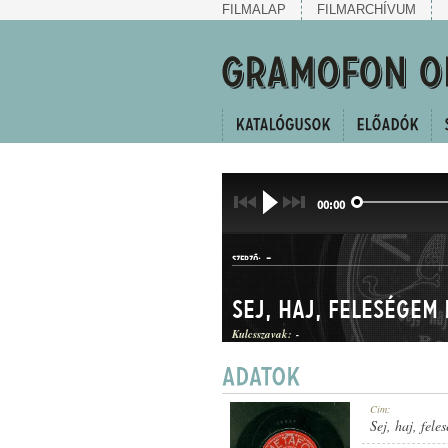
FILMALAP
FILMARCHÍVUM
00:00
-
SZERZŐ:
Sej, haj, feleségem
Kulcsszavak:
-
CSÁRDÁS
Cím:
MŰFAJ:
Sej, haj, fel