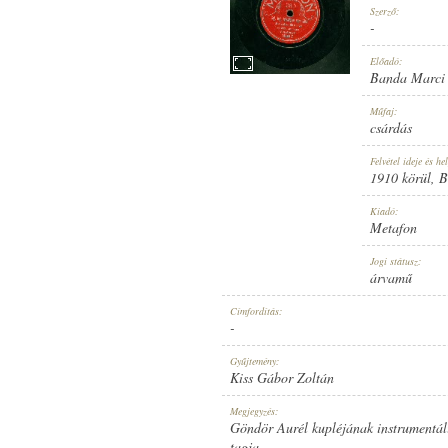
Szerző:
-
Előadó:
Banda Marci 
1910 KÖRÜL
Műfaj:
MEGJELENÉS IDEJE:
csárdás
Felvétel ideje és hel
1910 körül
, 
Kiadó:
Metafon
METAFON
Jogi státusz:
KIADÓ:
árvamű
Címfordítás:
-
Gyűjtemény:
Kiss Gábor Zoltán
36 B
Megjegyzés:
LEMEZSZÁM:
Göndör Aurél kupléjának instrumentál
tagja.