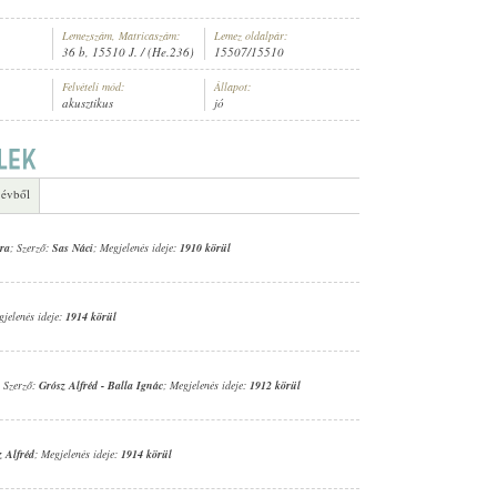
Lemezszám, Matricaszám:
Lemez oldalpár:
36 b, 15510 J. / (He.236)
15507/15510
Felvételi mód:
Állapot:
akusztikus
jó
 évből
ra
; Szerző:
Sas Náci
; Megjelenés ideje:
1910 körül
gjelenés ideje:
1914 körül
; Szerző:
Grósz Alfréd
-
Balla Ignác
; Megjelenés ideje:
1912 körül
z Alfréd
; Megjelenés ideje:
1914 körül