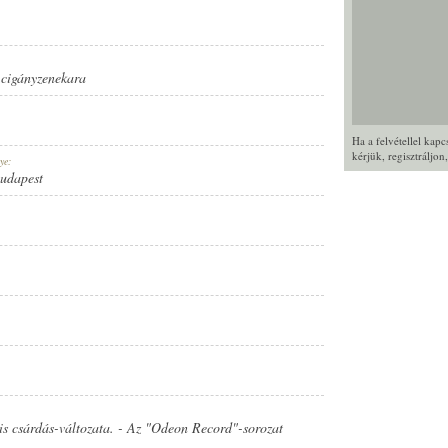
cigányzenekara
Ha a felvétellel kap
kérjük,
regisztráljon
ye:
Budapest
is csárdás-változata. - Az "Odeon Record"-sorozat