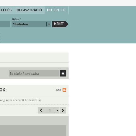
ELÉPÉS
REGISZTRÁCIÓ
HU
EN
DE
Miben?
Mindenben
RSS
még nem érkezett hozzászólás.
1