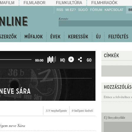
MAFILM
FILMLABOR
FILMKULTÚRA
FILMHIRADÓK
RSS
MI EZ?
SÚGÓ
FÓRUM
KAPCSOLAT
B
Hallgassa!
Keresés:
Gyarapítsa!
Kövesse!
Ossza meg!
HQ
GO
00:00
 neve Sára
Ehhez a felvételhez 
113 meghallgatás
0 hallgató kedveli
Új hozzászólás
eségem neve Sára