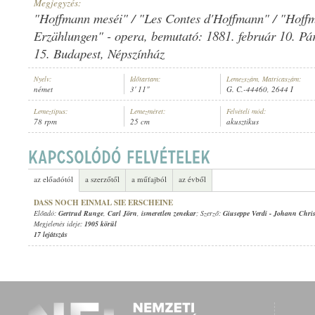
Megjegyzés:
"Hoffmann meséi" / "Les Contes d'Hoffmann" / "Hoff
Erzählungen" - opera, bemutató: 1881. február 10. Pári
15. Budapest, Népszínház
GERTRUD RUNGE
,
CARL JÖRN
,
ISMERETLEN ZENEKAR
Nyelv:
Időtartam:
Lemezszám, Matricaszám:
ELŐADÓ:
német
3' 11"
G. C.-44460, 2644 I
Lemeztípus:
Lemezméret:
Felvételi mód:
78 rpm
25 cm
akusztikus
az előadótól
a szerzőtől
a műfajból
az évből
DASS NOCH EINMAL SIE ERSCHEINE
Előadó:
Gertrud Runge
,
Carl Jörn
,
ismeretlen zenekar
; Szerző:
Giuseppe Verdi
-
Johann Chri
Megjelenés ideje:
1905 körül
17 lejátszás