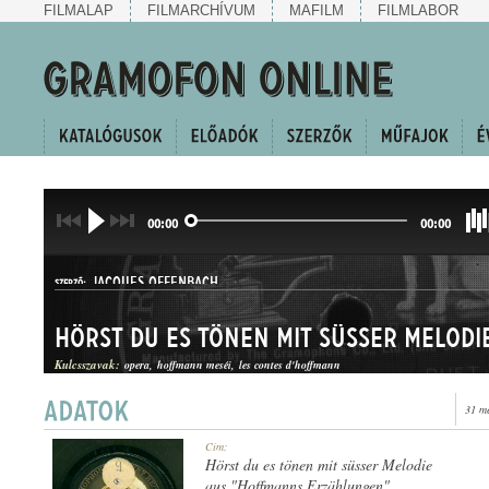
FILMALAP
FILMARCHÍVUM
MAFILM
FILMLABOR
00:00
00:00
JACQUES OFFENBACH
SZERZŐ:
Hörst du es tönen mit süsser Melodi
Kulcsszavak:
opera
hoffmann meséi
les contes d'hoffmann
31 m
DUETT
Cím:
MŰFAJ:
Hörst du es tönen mit süsser Melodie
aus "Hoffmanns Erzählungen"