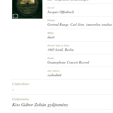
Szerző:
Jacques Offenbach
Előadó:
Gertrud Runge
,
Carl Jörn
,
ismeretlen zenekar
1905 KÖRÜL
MEGJELENÉS IDEJE:
Műfaj:
duett
Felvétel ideje és helye:
1905 körül
, Berlin
Kiadó:
Gramophone Concert Record
GRAMOPHONE CONCERT RECORD
KIADÓ:
Jogi státusz:
szabadmű
Címfordítás:
-
Gyűjtemény:
Kiss Gábor Zoltán gyűjtemény
G. C.-44460
LEMEZSZÁM: