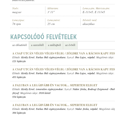
Nyelv:
Időtartam:
Lemezszám, Matricaszám:
magyar
3' 11"
E-11145, E 11145
Lemeztípus:
Lemezméret:
Felvételi mód:
78 rpm
25 cm
akusztikus
KIRÁLY ERNŐ
,
KÁRPÁT ZOLTÁN (ZONGORA)
ELŐADÓ:
az előadótól
a szerzőtől
a műfajból
az évből
A CSAP UTCÁN VÉGES VÉGES-VÉGIG / ZÖLDRE VAN A RÁCSOS KAPU FE
Előadó:
Király Ernő
,
Farkas Pali cigányzenekara
; Szerző:
Pete Lajos
,
népdal
; Megjelenés ideje:
121 lejátszás
A CSAP UTCÁN VÉGES VÉGES-VÉGIG / ZÖLDRE VAN A RÁCSOS KAPU FE
Előadó:
Király Ernő
,
Farkas Pali cigányzenekara
; Szerző:
Pete Lajos
,
népdal
; Megjelenés ideje:
453 lejátszás
A FALUBAN A LEGÁRVÁBB ÉN VAGYOK... SEPERTEM ELEGET
Előadó:
Király Ernő
,
ismeretlen cigányzenekar
; Szerző:
Nádor Jóska
,
Bodrogi Zsigmond
-
Pet
József
; Megjelenés ideje:
1910 körül
554 lejátszás
A FALUBAN A LEGÁRVÁBB ÉN VAGYOK... SEPERTEM ELEGET
Előadó:
Király Ernő
,
Farkas Pali cigányzenekara
; Szerző:
Nádor Jóska
,
népdal
; Megjelenés ide
304 lejátszás