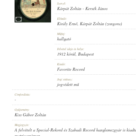
Szerző:
Kárpát Zoltán
-
Kersék János
Előadó:
Király Ernő
,
Kárpát Zoltán (zongora)
1912 KÖRÜL
Műfaj:
MEGJELENÉS IDEJE:
hallgató
Felvétel ideje és helye:
1912 körül
, Budapest
Kiadó:
Favorite Record
FAVORITE RECORD
Jogi státusz:
KIADÓ:
jogvédett mű
Címfordítás:
-
Gyűjtemény:
Kiss Gábor Zoltán
E-11145
Megjegyzés:
LEMEZSZÁM:
A felvételt a Special-Rekord és Szabadi Record hanglemezgyár is kiadt
matricaszámon.