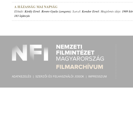
A HÁZASSÁG MAI NAPSÁG
Előadó:
Király Ernő
,
Revere Gyula (zongora)
; Szerző:
Kondor Ernő
; Megjelenés ideje:
1909 kör
183 lejátszás
ADATKEZELÉS
|
SZERZŐI ÉS FELHASZNÁLÓI JOGOK
|
IMPRESSZUM