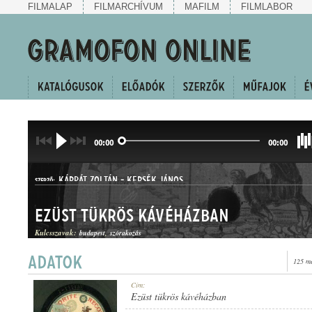
FILMALAP
FILMARCHÍVUM
MAFILM
FILMLABOR
00:00
00:00
KÁRPÁT ZOLTÁN
-
KERSÉK JÁNOS
SZERZŐ:
Ezüst tükrös kávéházban
Kulcsszavak:
budapest
szórakozás
125 me
HALLGATÓ
Cím:
MŰFAJ:
Ezüst tükrös kávéházban