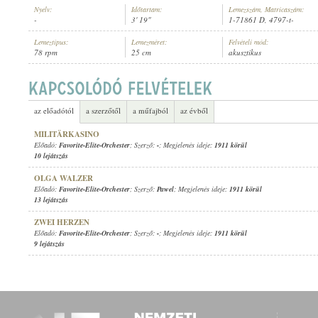
Nyelv:
Időtartam:
Lemezszám, Matricaszám:
-
3' 19"
1-71861 D, 4797-t-
Lemeztípus:
Lemezméret:
Felvételi mód:
78 rpm
25 cm
akusztikus
FAVORITE-ELITE-ORCHESTER
ELŐADÓ:
az előadótól
a szerzőtől
a műfajból
az évből
MILITÄRKASINO
Előadó:
Favorite-Elite-Orchester
; Szerző:
-
; Megjelenés ideje:
1911 körül
10 lejátszás
OLGA WALZER
Előadó:
Favorite-Elite-Orchester
; Szerző:
Pawel
; Megjelenés ideje:
1911 körül
13 lejátszás
ZWEI HERZEN
Előadó:
Favorite-Elite-Orchester
; Szerző:
-
; Megjelenés ideje:
1911 körül
9 lejátszás