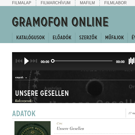
FILMALAP
FILMARCHÍVUM
MAFILM
FILMLABOR
00:00
00:00
-
SZERZŐ:
Unsere Gesellen
Kulcsszavak:
-
17 m
INDULÓ
Cím:
MŰFAJ:
Unsere Gesellen