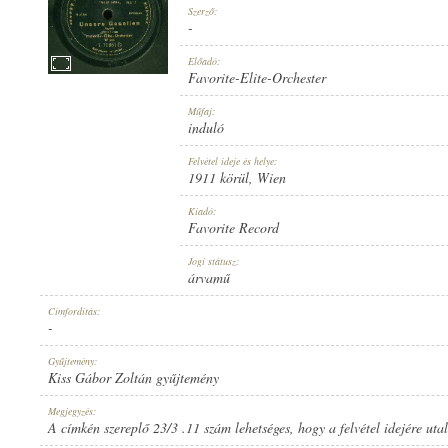
Szerző:
-
Előadó:
Favorite-Elite-Orchester
1911 KÖRÜL
Műfaj:
MEGJELENÉS IDEJE:
induló
Felvétel ideje és helye:
1911 körül
, Wien
Kiadó:
Favorite Record
FAVORITE RECORD
Jogi státusz:
KIADÓ:
árvamű
Címfordítás:
-
Gyűjtemény:
Kiss Gábor Zoltán gyűjtemény
1-71861 D
Megjegyzés:
LEMEZSZÁM:
A címkén szereplő 23/3 .11 szám lehetséges, hogy a felvétel idejére utal