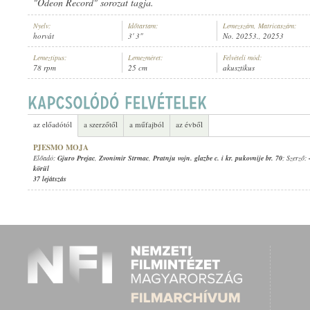
"Odeon Record" sorozat tagja.
Nyelv:
Időtartam:
Lemezszám, Matricaszám:
horvát
3' 3"
No. 20253., 20253
Lemeztípus:
Lemezméret:
Felvételi mód:
78 rpm
25 cm
akusztikus
GJURO PREJAC
,
ZVONIMIR STRMAC
,
PRATNJU VOJN. GLAZBE C. I K
ELŐADÓ:
az előadótól
a szerzőtől
a műfajból
az évből
PJESMO MOJA
Előadó:
Gjuro Prejac
,
Zvonimir Strmac
,
Pratnju vojn. glazbe c. i kr. pukovnije br. 70
; Szerző:
körül
37 lejátszás