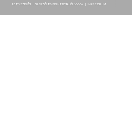
ADATKEZELÉS
|
SZERZŐI ÉS FELHASZNÁLÓI JOGOK
|
IMPRESSZUM