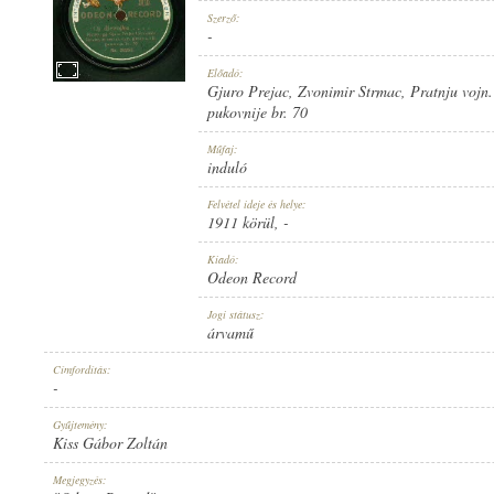
Szerző:
-
Előadó:
Gjuro Prejac
,
Zvonimir Strmac
,
Pratnju vojn. 
pukovnije br. 70
1911 KÖRÜL
MEGJELENÉS IDEJE:
Műfaj:
induló
Felvétel ideje és helye:
1911 körül
, -
Kiadó:
Odeon Record
ODEON RECORD
KIADÓ:
Jogi státusz:
árvamű
Címfordítás:
-
Gyűjtemény:
Kiss Gábor Zoltán
NO. 20253.
LEMEZSZÁM:
Megjegyzés: