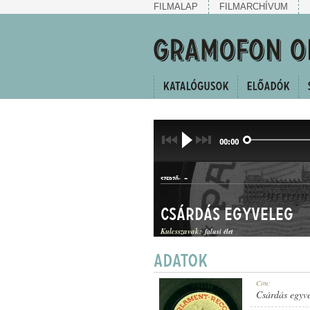
FILMALAP
FILMARCHÍVUM
00:00
-
SZERZŐ:
Csárdás egyveleg
Kulcsszavak:
falusi élet
CSÁRDÁSEGYVELEG
Cím:
MŰFAJ:
Csárdás egyv