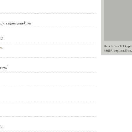
fj. cigányzenekara
eg
Ha a felvétellel kap
ye:
kérjük,
regisztráljon
cord
ja.