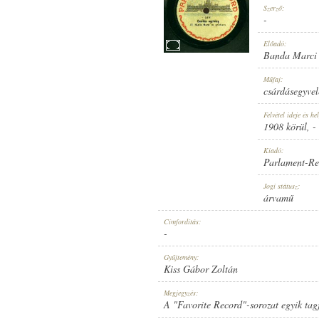
Szerző:
-
Előadó:
Banda Marci i
1908 KÖRÜL
Műfaj:
MEGJELENÉS IDEJE:
csárdásegyvel
Felvétel ideje és hel
1908 körül
, -
Kiadó:
Parlament-Re
PARLAMENT-RECORD
Jogi státusz:
KIADÓ:
árvamű
Címfordítás:
-
Gyűjtemény:
Kiss Gábor Zoltán
217
Megjegyzés:
LEMEZSZÁM:
A "Favorite Record"-sorozat egyik tag