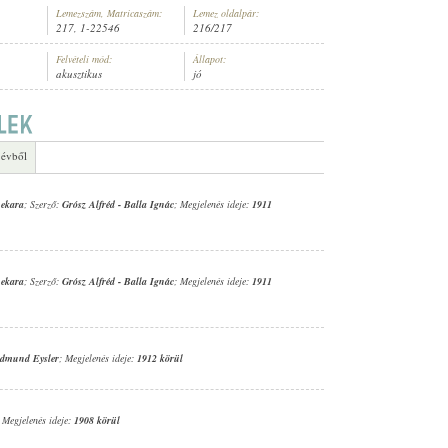
Lemezszám, Matricaszám:
Lemez oldalpár:
217, 1-22546
216/217
Felvételi mód:
Állapot:
akusztikus
jó
ARA
 évből
nekara
; Szerző:
Grósz Alfréd
-
Balla Ignác
; Megjelenés ideje:
1911
nekara
; Szerző:
Grósz Alfréd
-
Balla Ignác
; Megjelenés ideje:
1911
dmund Eysler
; Megjelenés ideje:
1912 körül
; Megjelenés ideje:
1908 körül