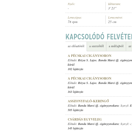
Nyelv:
Időtartam:
-
3' 21"
Lemeztípus:
Lemezméret:
78 rpm
25 cm
BANDA MARCI IFJ. CIGÁNYZENEK
ELŐADÓ:
az előadótól
a szerzőtől
a műfajból
az
A PÉCSKAI CIGÁNYSORON
Előadó:
Rózsa S. Lajos
,
Banda Marci ifj. cigányze
körül
182 lejátszás
A PÉCSKAI CIGÁNYSORON
Előadó:
Rózsa S. Lajos
,
Banda Marci ifj. cigányze
körül
163 lejátszás
ASSZONYFALÓ-KERINGŐ
Előadó:
Banda Marci ifj. cigányzenekara
; Szerző:
E
585 lejátszás
CSÁRDÁS EGYVELEG
Előadó:
Banda Marci ifj. cigányzenekara
; Szerző:
-
145 lejátszás