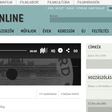
MAFILM
FILMLABOR
FILMKULTÚRA
FILMHIRADÓK
RSS
MI EZ?
SÚGÓ
FÓRUM
KAPCSOLAT
B
Hallgassa!
Keresés:
Gyarapítsa!
Kövesse!
Ossza meg!
HQ
GO
00:00
falusi élet (108)
Ehhez a felvételhez 
135 meghallgatás
0 hallgató kedveli
Új hozzászólás
eleg