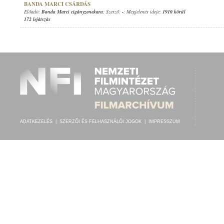
BANDA MARCI CSÁRDÁS
Előadó:
Banda Marci cigányzenekara
; Szerző:
-
; Megjelenés ideje:
1910 körül
172 lejátszás
ADATKEZELÉS
|
SZERZŐI ÉS FELHASZNÁLÓI JOGOK
|
IMPRESSZUM