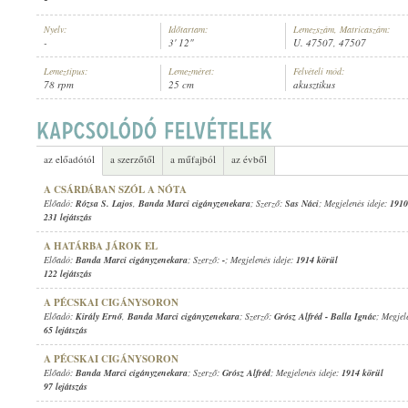
Nyelv:
Időtartam:
Lemezszám, Matricaszám:
-
3' 12"
U. 47507, 47507
Lemeztípus:
Lemezméret:
Felvételi mód:
78 rpm
25 cm
akusztikus
BANDA MARCI CIGÁNYZENEKARA
ELŐADÓ:
az előadótól
a szerzőtől
a műfajból
az évből
A CSÁRDÁBAN SZÓL A NÓTA
Előadó:
Rózsa S. Lajos
,
Banda Marci cigányzenekara
; Szerző:
Sas Náci
; Megjelenés ideje:
1910
231 lejátszás
A HATÁRBA JÁROK EL
Előadó:
Banda Marci cigányzenekara
; Szerző:
-
; Megjelenés ideje:
1914 körül
122 lejátszás
A PÉCSKAI CIGÁNYSORON
Előadó:
Király Ernő
,
Banda Marci cigányzenekara
; Szerző:
Grósz Alfréd
-
Balla Ignác
; Megjel
65 lejátszás
A PÉCSKAI CIGÁNYSORON
Előadó:
Banda Marci cigányzenekara
; Szerző:
Grósz Alfréd
; Megjelenés ideje:
1914 körül
97 lejátszás