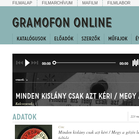
FILMALAP
FILMARCHÍVUM
MAFILM
FILMLABOR
00:00
00:00
-
SZERZŐ:
Kulcsszavak:
-
223 me
HALLGATÓ, PALOTÁS, FRISS CSÁRDÁS
Cím:
MŰFAJ:
Minden kislány csak azt kéri / Megy a gőzös lef
felfelé