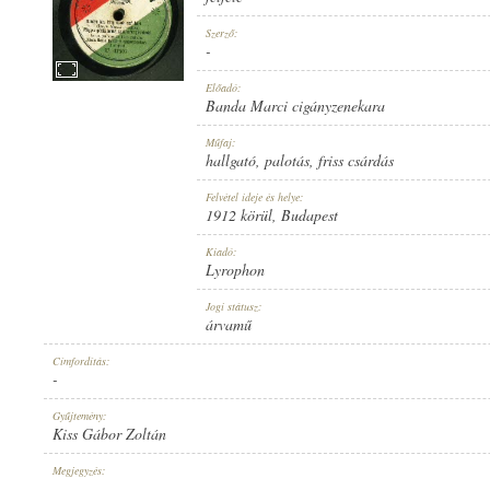
Szerző:
-
Előadó:
Banda Marci cigányzenekara
1912 KÖRÜL
MEGJELENÉS IDEJE:
Műfaj:
hallgató, palotás, friss csárdás
Felvétel ideje és helye:
1912 körül
, Budapest
Kiadó:
Lyrophon
LYROPHON
KIADÓ:
Jogi státusz:
árvamű
Címfordítás:
-
Gyűjtemény:
Kiss Gábor Zoltán
U. 47507
LEMEZSZÁM:
Megjegyzés:
-