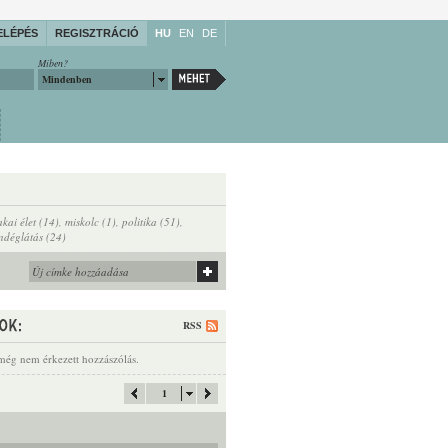
ELÉPÉS
REGISZTRÁCIÓ
HU
EN
DE
Miben?
Mindenben
akai élet (14)
,
miskolc (1)
,
politika (51)
,
ndéglátás (24)
RSS
még nem érkezett hozzászólás.
1