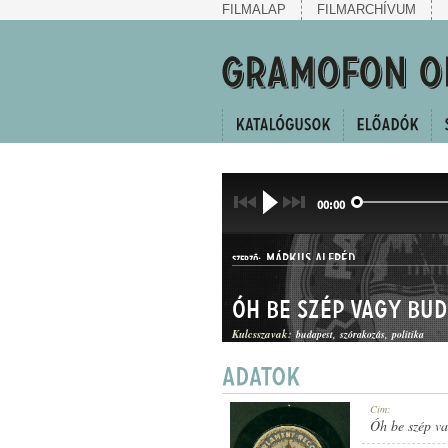
FILMALAP
FILMARCHÍVUM
00:00
MÁRKUS ALFRÉD
SZERZŐ:
Óh be szép vagy Bu
Kulcsszavak:
budapest
szórakozás
politika
KUPLÉ
Cím:
MŰFAJ:
Óh be szép v