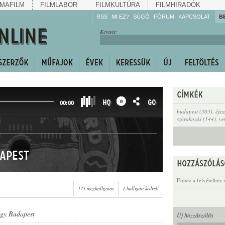
MAFILM
FILMLABOR
FILMKULTÚRA
FILMHIRADÓK
RSS
MI EZ?
SÚGÓ
FÓRUM
KAPCSOLAT
B
Hallgassa!
Keresés:
Gyarapítsa!
Kövesse!
Ossza meg!
HQ
GO
00:00
budapest (303)
,
éjsz
szórakozás (144)
,
ve
dapest
Ehhez a felvételhez 
175 meghallgatás
1 hallgató kedveli
agy Budapest
Új hozzászólás