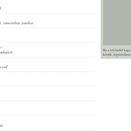
d
ő
,
ismeretlen zenekar
ye:
Ha a felvétellel kap
Budapest
kérjük,
regisztráljon
cord
ja.