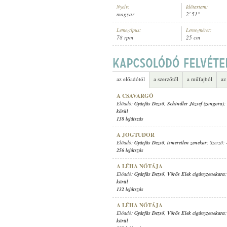
Nyelv:
Időtartam:
magyar
2' 51"
Lemeztípus:
Lemezméret:
78 rpm
25 cm
GYÁRFÁS DEZSŐ
,
ISMERETLEN Z
ELŐADÓ:
az előadótól
a szerzőtől
a műfajból
az
A CSAVARGÓ
Előadó:
Gyárfás Dezső
,
Schindler József (zongora)
;
körül
138 lejátszás
A JOGTUDOR
Előadó:
Gyárfás Dezső
,
ismeretlen zenekar
; Szerző:
256 lejátszás
A LÉHA NÓTÁJA
Előadó:
Gyárfás Dezső
,
Vörös Elek cigányzenekara
körül
132 lejátszás
A LÉHA NÓTÁJA
Előadó:
Gyárfás Dezső
,
Vörös Elek cigányzenekara
körül