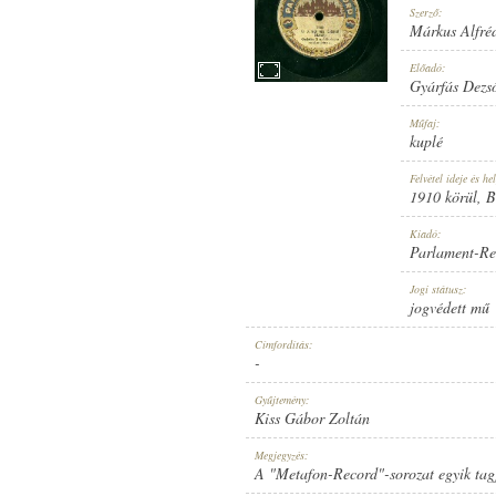
Szerző:
Márkus Alfré
Előadó:
Gyárfás Dezs
1910 KÖRÜL
Műfaj:
MEGJELENÉS IDEJE:
kuplé
Felvétel ideje és hel
1910 körül
, 
Kiadó:
Parlament-Re
PARLAMENT-RECORD
Jogi státusz:
KIADÓ:
jogvédett mű
Címfordítás:
-
Gyűjtemény:
Kiss Gábor Zoltán
7089
Megjegyzés:
LEMEZSZÁM:
A "Metafon-Record"-sorozat egyik tag