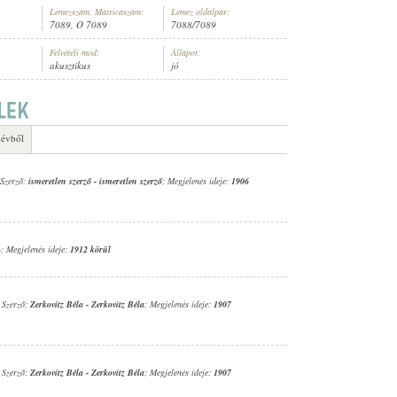
Lemezszám, Matricaszám:
Lemez oldalpár:
7089, O 7089
7088/7089
Felvételi mód:
Állapot:
akusztikus
jó
ENEKAR
 évből
 Szerző:
ismeretlen szerző
-
ismeretlen szerző
; Megjelenés ideje:
1906
-
; Megjelenés ideje:
1912 körül
; Szerző:
Zerkovitz Béla
-
Zerkovitz Béla
; Megjelenés ideje:
1907
; Szerző:
Zerkovitz Béla
-
Zerkovitz Béla
; Megjelenés ideje:
1907