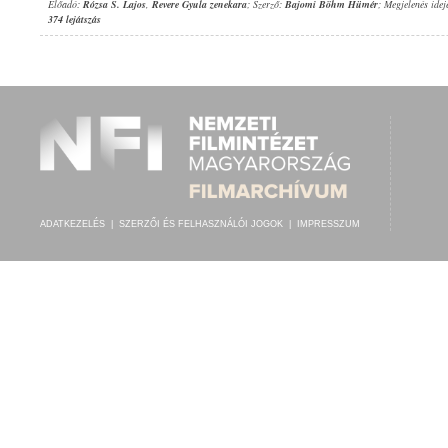
Előadó:
Rózsa S. Lajos
,
Revere Gyula zenekara
; Szerző:
Bajomi Böhm Hümér
; Megjelenés idej
374 lejátszás
ADATKEZELÉS
|
SZERZŐI ÉS FELHASZNÁLÓI JOGOK
|
IMPRESSZUM