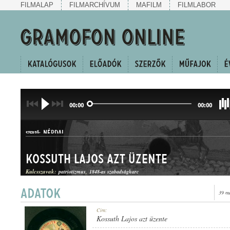
FILMALAP
FILMARCHÍVUM
MAFILM
FILMLABOR
00:00
00:00
NÉPDAL
SZERZŐ:
Kossuth Lajos azt üzente
Kulcsszavak:
patriotizmus
1848-as szabadságharc
39 m
KESERGŐ
Cím:
MŰFAJ:
Kossuth Lajos azt üzente