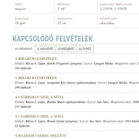
Nyelv:
Időtartam:
Lemezszám, Matricaszám:
magyar
2' 48"
1-25976, 1-25976
Lemeztípus:
Lemezméret:
Felvételi mód:
78 rpm
25 cm
akusztikus
RÓZSA S. LAJOS
,
TOLL ÁRPÁD ÉS TOLL KÁROLY CIGÁNYZENEKARA
ELŐADÓ:
az előadótól
a szerzőtől
a műfajból
az évből
A BIHARI HATÁRSZÉLEN
Előadó:
Rózsa S. Lajos
,
Kende Frigyesné (zongora)
; Szerző:
Lengyel Miska
; Megjelenés ideje:
1
345 lejátszás
A BIHARI HATÁRSZÉLEN
Előadó:
Rózsa S. Lajos
,
veszprémi Kiss Jancsi cigányzenekara
; Szerző:
Lengyel Miska
; Megjele
196 lejátszás
A CSÁRDÁBAN SZÓL A NÓTA
Előadó:
Rózsa S. Lajos
,
Banda Marci cigányzenekara
; Szerző:
Sas Náci
; Megjelenés ideje:
1910
231 lejátszás
A CSÁRDÁBAN SZÓL A NÓTA
Előadó:
Rózsa S. Lajos
,
Revere Gyula (zongora)
; Szerző:
Sas Náci
; Megjelenés ideje:
1911 körü
62 lejátszás
A HAJMÁSI CSÁRDA MELLETT