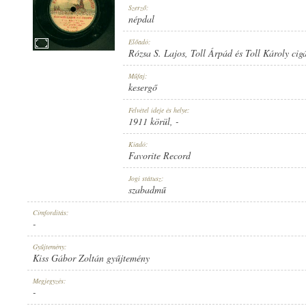
Szerző:
népdal
Előadó:
Rózsa S. Lajos
,
Toll Árpád és Toll Károly cig
1911 KÖRÜL
Műfaj:
MEGJELENÉS IDEJE:
kesergő
Felvétel ideje és helye:
1911 körül
, -
Kiadó:
Favorite Record
FAVORITE RECORD
Jogi státusz:
KIADÓ:
szabadmű
Címfordítás:
-
Gyűjtemény:
Kiss Gábor Zoltán gyűjtemény
1-25976
Megjegyzés:
LEMEZSZÁM:
-