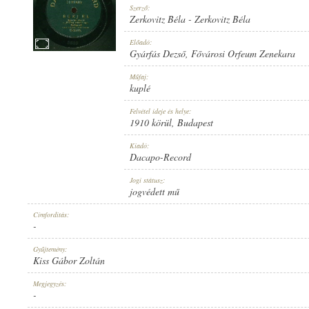
Szerző:
Zerkovitz Béla
-
Zerkovitz Béla
Előadó:
Gyárfás Dezső
,
Fővárosi Orfeum Zenekara
1910 KÖRÜL
Műfaj:
MEGJELENÉS IDEJE:
kuplé
Felvétel ideje és helye:
1910 körül
, Budapest
Kiadó:
Dacapo-Record
DACAPO-RECORD
Jogi státusz:
KIADÓ:
jogvédett mű
Címfordítás:
-
Gyűjtemény:
Kiss Gábor Zoltán
U-5508.
Megjegyzés:
LEMEZSZÁM:
-