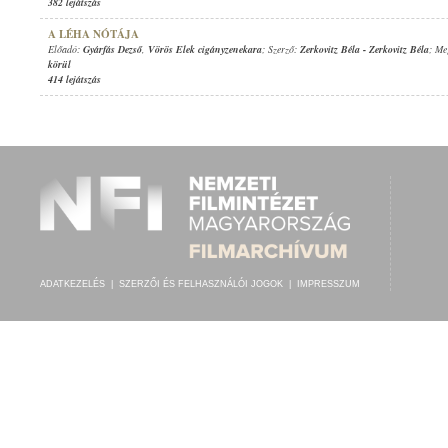
382 lejátszás
A LÉHA NÓTÁJA
Előadó:
Gyárfás Dezső
,
Vörös Elek cigányzenekara
; Szerző:
Zerkovitz Béla
-
Zerkovitz Béla
; Me
körül
414 lejátszás
ADATKEZELÉS
|
SZERZŐI ÉS FELHASZNÁLÓI JOGOK
|
IMPRESSZUM