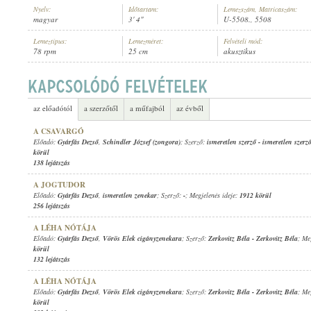
Nyelv:
Időtartam:
Lemezszám, Matricaszám:
magyar
3' 4"
U-5508., 5508
Lemeztípus:
Lemezméret:
Felvételi mód:
78 rpm
25 cm
akusztikus
GYÁRFÁS DEZSŐ
,
FŐVÁROSI ORFEUM ZENEKARA
ELŐADÓ:
az előadótól
a szerzőtől
a műfajból
az évből
A CSAVARGÓ
Előadó:
Gyárfás Dezső
,
Schindler József (zongora)
; Szerző:
ismeretlen szerző
-
ismeretlen szerz
körül
138 lejátszás
A JOGTUDOR
Előadó:
Gyárfás Dezső
,
ismeretlen zenekar
; Szerző:
-
; Megjelenés ideje:
1912 körül
256 lejátszás
A LÉHA NÓTÁJA
Előadó:
Gyárfás Dezső
,
Vörös Elek cigányzenekara
; Szerző:
Zerkovitz Béla
-
Zerkovitz Béla
; Me
körül
132 lejátszás
A LÉHA NÓTÁJA
Előadó:
Gyárfás Dezső
,
Vörös Elek cigányzenekara
; Szerző:
Zerkovitz Béla
-
Zerkovitz Béla
; Me
körül