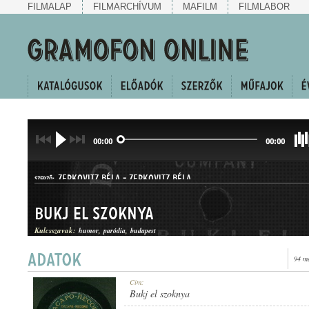
FILMALAP
FILMARCHÍVUM
MAFILM
FILMLABOR
00:00
00:00
ZERKOVITZ BÉLA
-
ZERKOVITZ BÉLA
SZERZŐ:
Bukj el szoknya
Kulcsszavak:
humor
paródia
budapest
94 m
KUPLÉ
Cím:
MŰFAJ:
Bukj el szoknya