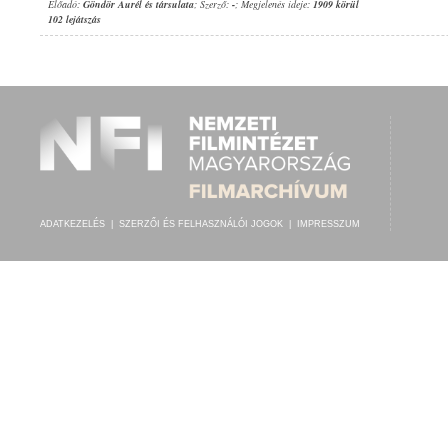
Előadó:
Göndör Aurél és társulata
; Szerző:
-
; Megjelenés ideje:
1909 körül
102 lejátszás
ADATKEZELÉS
|
SZERZŐI ÉS FELHASZNÁLÓI JOGOK
|
IMPRESSZUM