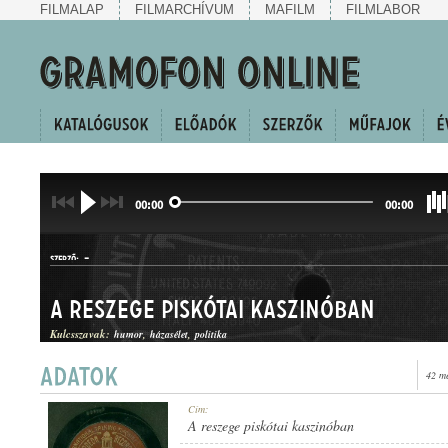
FILMALAP
FILMARCHÍVUM
MAFILM
FILMLABOR
00:00
00:00
-
SZERZŐ:
A reszege piskótai kaszinóban
Kulcsszavak:
humor
házasélet
politika
42 m
HUMOROS JELENET
Cím:
MŰFAJ:
A reszege piskótai kaszinóban