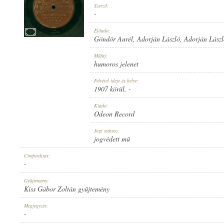
Szerző:
-
Előadó:
Göndör Aurél
,
Adorján László
,
Adorján Lász
1907 KÖRÜL
Műfaj:
MEGJELENÉS IDEJE:
humoros jelenet
Felvétel ideje és helye:
1907 körül
, -
Kiadó:
Odeon Record
ODEON RECORD
Jogi státusz:
KIADÓ:
jogvédett mű
Címfordítás:
-
Gyűjtemény:
Kiss Gábor Zoltán gyűjtemény
NO. 35510.
Megjegyzés:
LEMEZSZÁM:
-