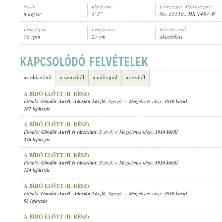
Nyelv:
Időtartam:
Lemezszám, Matricaszám:
magyar
3' 3"
No. 35510., HX 1487-W
Lemeztípus:
Lemezméret:
Felvételi mód:
78 rpm
27 cm
akusztikus
GÖNDÖR AURÉL
,
ADORJÁN LÁSZLÓ
,
ADORJÁN LÁSZLÓNÉ
ELŐADÓ:
az előadótól
a szerzőtől
a műfajból
az évből
A BÍRÓ ELŐTT (II. RÉSZ)
Előadó:
Göndör Aurél
,
Adorján László
; Szerző:
-
; Megjelenés ideje:
1910 körül
187 lejátszás
A BÍRÓ ELŐTT (II. RÉSZ)
Előadó:
Göndör Aurél és társulata
; Szerző:
-
; Megjelenés ideje:
1910 körül
246 lejátszás
A BÍRÓ ELŐTT (II. RÉSZ)
Előadó:
Göndör Aurél és társulata
; Szerző:
-
; Megjelenés ideje:
1910 körül
124 lejátszás
A BÍRÓ ELŐTT (II. RÉSZ)
Előadó:
Göndör Aurél
,
Adorján László
; Szerző:
-
; Megjelenés ideje:
1910 körül
53 lejátszás
A BÍRÓ ELŐTT (II. RÉSZ)