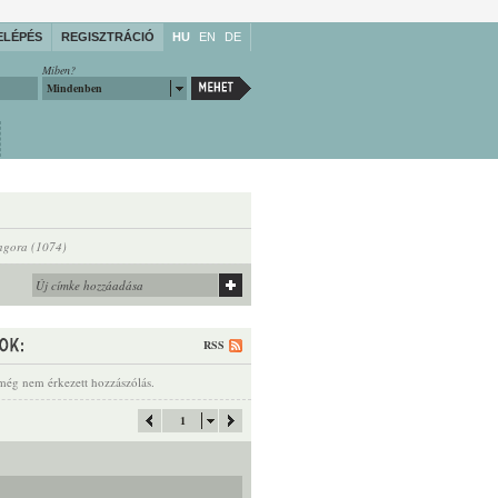
ELÉPÉS
REGISZTRÁCIÓ
HU
EN
DE
Miben?
Mindenben
ngora (1074)
RSS
még nem érkezett hozzászólás.
1