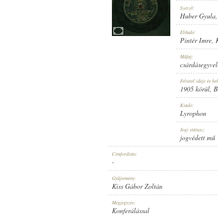
Szerző:
Huber Gyula
Előadó:
Pintér Imre
,
1905 KÖRÜL
MEGJELENÉS IDEJE:
Műfaj:
csárdásegyvel
Felvétel ideje és hel
1905 körül
, 
Kiadó:
Lyrophon
LYROPHON
KIADÓ:
Jogi státusz:
jogvédett mű
Címfordítás:
-
Gyűjtemény:
Kiss Gábor Zoltán
NO. 6026.
LEMEZSZÁM:
Megjegyzés:
Konferálással