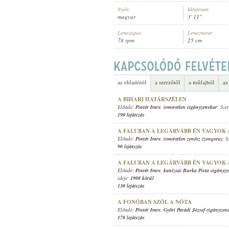
Nyelv:
Időtartam:
magyar
3' 11"
Lemeztípus:
Lemezméret:
78 rpm
25 cm
PINTÉR IMRE
,
KENDE FRIGYESNÉ
ELŐADÓ:
az előadótól
a szerzőtől
a műfajból
az
A BIHARI HATÁRSZÉLEN
Előadó:
Pintér Imre
,
ismeretlen cigányzenekar
; Sze
190 lejátszás
A FALUBAN A LEGÁRVÁBB ÉN VAGYOK /
Előadó:
Pintér Imre
,
ismeretlen zenész (zongora)
; S
90 lejátszás
A FALUBAN A LEGÁRVÁBB ÉN VAGYOK /
Előadó:
Pintér Imre
,
kanizsai Burka Pista cigányz
ideje:
1908 körül
130 lejátszás
A FONÓBAN SZÓL A NÓTA
Előadó:
Pintér Imre
,
Győri Parádi József cigányzen
178 lejátszás