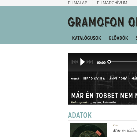
FILMALAP
FILMARCHÍVUM
00:00
HUBER GYULA
,
LÁNYI ERNŐ
-
NÁ
SZERZŐ:
Kulcsszavak:
zongora
katonaélet
CSÁRDÁSEGYVELEG
Cím:
MŰFAJ:
Már én többet