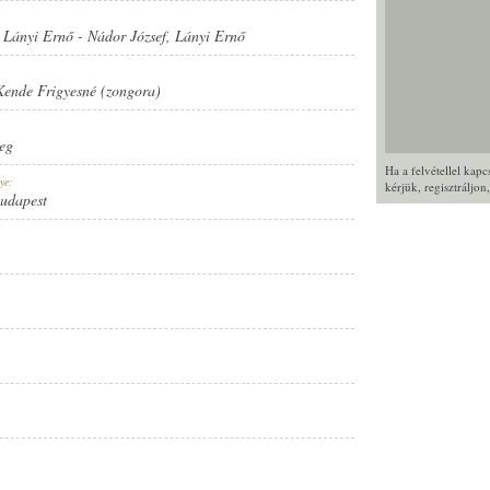
,
Lányi Ernő
-
Nádor József
,
Lányi Ernő
Kende Frigyesné (zongora)
eg
Ha a felvétellel kap
ye:
kérjük,
regisztráljon
Budapest