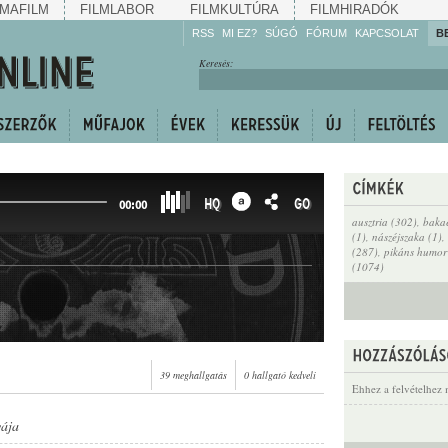
MAFILM
FILMLABOR
FILMKULTÚRA
FILMHIRADÓK
RSS
MI EZ?
SÚGÓ
FÓRUM
KAPCSOLAT
B
Hallgassa!
Keresés:
Gyarapítsa!
Kövesse!
Ossza meg!
HQ
GO
00:00
ausztria (302)
,
bakaé
(1)
,
nászéjszaka (1)
,
(287)
,
pikáns humor
(1074)
39 meghallgatás
0 hallgató kedveli
Ehhez a felvételhez 
yája