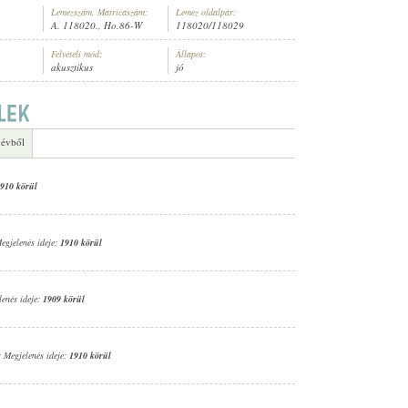
Lemezszám, Matricaszám:
Lemez oldalpár:
A. 118020., Ho.86-W
118020/118029
Felvételi mód:
Állapot:
akusztikus
jó
 évből
910 körül
Megjelenés ideje:
1910 körül
lenés ideje:
1909 körül
; Megjelenés ideje:
1910 körül