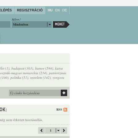
ELÉPÉS
REGISZTRÁCIÓ
HU
EN
DE
Miben?
Mindenben
let (1)
,
budapest (303)
,
humor (594)
,
kutya
osztrák-magyar monarchia (234)
,
patriotizmus
 (100)
,
politika (51)
,
szerelem (142)
,
zongora
RSS
még nem érkezett hozzászólás.
1