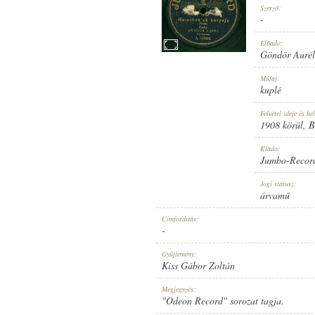
Szerző:
-
Előadó:
Göndör Aurél
GÖNDÖR AURÉL
,
ISMERETLEN ZE
Műfaj:
ELŐADÓ:
kuplé
Felvétel ideje és hel
1908 körül
, 
Kiadó:
Jumbo-Recor
-
Jogi státusz:
SZERZŐ:
árvamű
Címfordítás:
-
Gyűjtemény:
Kiss Gábor Zoltán
KUPLÉ
Megjegyzés:
MŰFAJ:
"Odeon Record" sorozat tagja.