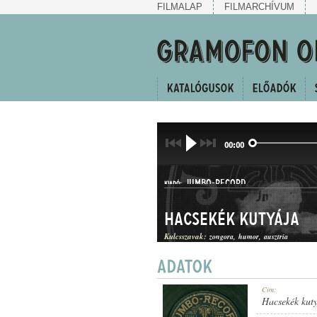
FILMALAP
FILMARCHÍVUM
00:00
JUMBO-RECORD
KIADÓ:
Hacsekék kutyája
Kulcsszavak:
zongora
humor
ausztria
A. 118020.
Cím:
LEMEZSZÁM:
Hacsekék kut