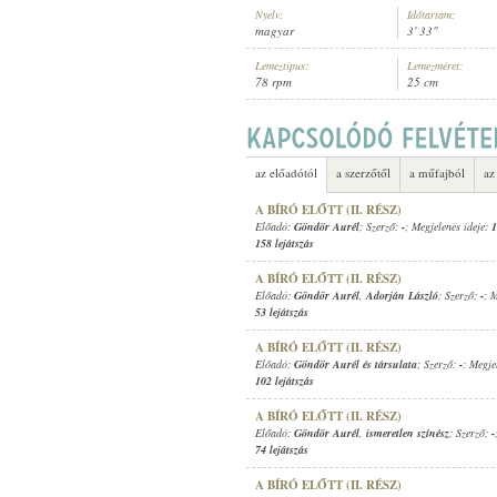
Nyelv:
Időtartam:
magyar
3' 33"
Lemeztípus:
Lemezméret:
78 rpm
25 cm
1908 KÖRÜL
MEGJELENÉS IDEJE:
az előadótól
a szerzőtől
a műfajból
az
A BÍRÓ ELŐTT (II. RÉSZ)
Előadó:
Göndör Aurél
; Szerző:
-
; Megjelenés ideje:
1
158 lejátszás
A BÍRÓ ELŐTT (II. RÉSZ)
Előadó:
Göndör Aurél
,
Adorján László
; Szerző:
-
; 
53 lejátszás
A BÍRÓ ELŐTT (II. RÉSZ)
Előadó:
Göndör Aurél és társulata
; Szerző:
-
; Megje
102 lejátszás
A BÍRÓ ELŐTT (II. RÉSZ)
Előadó:
Göndör Aurél
,
ismeretlen színész
; Szerző:
-
74 lejátszás
A BÍRÓ ELŐTT (II. RÉSZ)