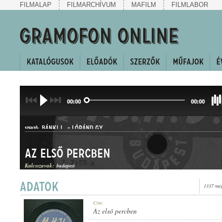
FILMALAP
FILMARCHÍVUM
MAFILM
FILMLABOR
00:00
00:00
BÁNKI L.
-
LÓRÁND GY.
SZERZŐ:
Az első percben
Kulcsszavak:
budapest
1337 meg
Cím:
MŰFAJ:
Az első percben