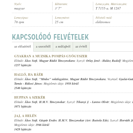
Nyelv:
Időtartam:
Lemezszám, Matricaszám:
magyar
3' 7"
T 7155-a, M 1287
Lemeztípus:
Lemezméret:
Felvételi mód:
78 rpm
25 cm
elektromos
ÁKOS STEFI
,
MAGYAR RÁDIÓ TÁNCZENEKARA
ELŐADÓ:
az előadótól
a szerzőtől
a műfajból
az évből
GYAKRAN A MUZSIKA POMPÁS GYÓGYSZER
Előadó:
Ákos Stefi
,
Magyar Rádió Tánczenekara
; Szerző:
Orlay Jenő
-
Halász Rudolf
; Megjelen
1257 lejátszás
HALLÓ, HA RÁÉR
Előadó:
Ákos Stefi
,
"Módos" vokálegyüttes
,
Magyar Rádió Tánczenekara
, Vezényel:
Gyulai-Gaá
Tamás
-
Rákosi János
; Megjelenés ideje:
1958 körül
2540 lejátszás
HUPPAN A SZEKÉR
Előadó:
Ákos Stefi
,
H.M.V. Tánczenekar
; Szerző:
Tihanyi J.
-
Lantos Olivér
; Megjelenés ideje:
1071 lejátszás
JAJ, A HELÉN
Előadó:
Ákos Stefi
,
Gáspár Endre
,
H.M.V. Tánczenekar (Arr: Buttola Ede)
; Szerző:
Horváth J
Megjelenés ideje:
1946 körül
1428 lejátszás