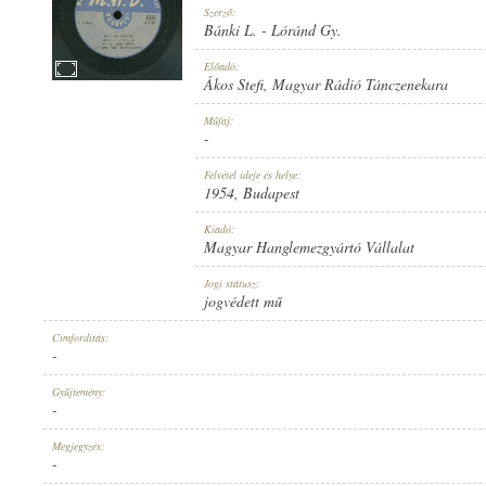
Szerző:
Bánki L.
-
Lóránd Gy.
Előadó:
Ákos Stefi
,
Magyar Rádió Tánczenekara
1954
Műfaj:
MEGJELENÉS IDEJE:
-
Felvétel ideje és helye:
1954
, Budapest
Kiadó:
Magyar Hanglemezgyártó Vállalat
MAGYAR HANGLEMEZGYÁRTÓ VÁLLALAT
Jogi státusz:
KIADÓ:
jogvédett mű
Címfordítás:
-
Gyűjtemény:
-
T 7155-A
Megjegyzés:
LEMEZSZÁM:
-