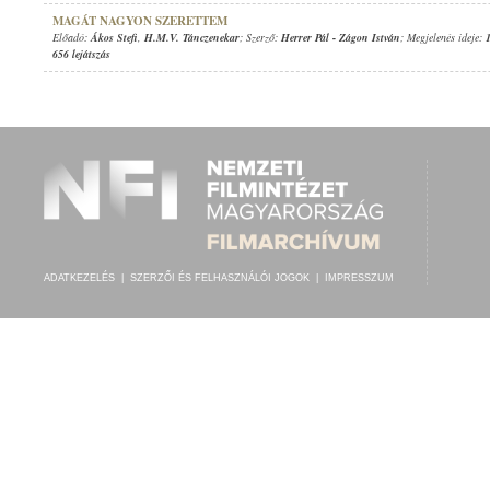
MAGÁT NAGYON SZERETTEM
Előadó:
Ákos Stefi
,
H.M.V. Tánczenekar
; Szerző:
Herrer Pál
-
Zágon István
; Megjelenés ideje:
656 lejátszás
ADATKEZELÉS
|
SZERZŐI ÉS FELHASZNÁLÓI JOGOK
|
IMPRESSZUM