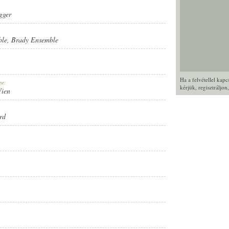
gger
ble
,
Brady Ensemble
Ha a felvétellel kap
ye:
kérjük,
regisztráljon
Wien
rd