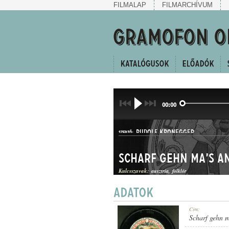
FILMALAP
FILMARCHÍVUM
00:00
RUDOLF KRONEGGER
SZERZŐ:
Scharf gehn ma's a
Kulcsszavak:
ausztria
folklór
LÄNDLER
Cím:
MŰFAJ:
Scharf gehn m