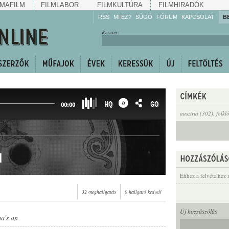
MAFILM
FILMLABOR
FILMKULTÚRA
FILMHIRADÓK
RSS
MI EZ?
SÚGÓ
FÓRUM
KAPCSOLAT
B
Hallgassa!
Keresés:
Gyarapítsa!
Kövesse!
Ossza meg!
HQ
GO
00:00
ausztria (302)
,
folkl
n
Ehhez a felvételhez 
32 meghallgatás
0 hallgató kedveli
Új hozzászólás
a's an