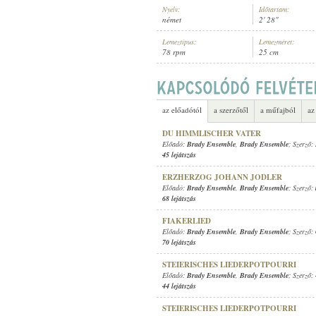
Nyelv:
Időtartam:
német
2' 28"
Lemeztípus:
Lemezméret:
78 rpm
25 cm
BRADY ENSEMBLE
,
BRADY ENSEM
ELŐADÓ:
az előadótól
a szerzőtől
a műfajból
az
DU HIMMLISCHER VATER
Előadó:
Brady Ensemble
,
Brady Ensemble
; Szerző:
45 lejátszás
ERZHERZOG JOHANN JODLER
Előadó:
Brady Ensemble
,
Brady Ensemble
; Szerző:
68 lejátszás
FIAKERLIED
Előadó:
Brady Ensemble
,
Brady Ensemble
; Szerző:
70 lejátszás
STEIERISCHES LIEDERPOTPOURRI
Előadó:
Brady Ensemble
,
Brady Ensemble
; Szerző:
44 lejátszás
STEIERISCHES LIEDERPOTPOURRI