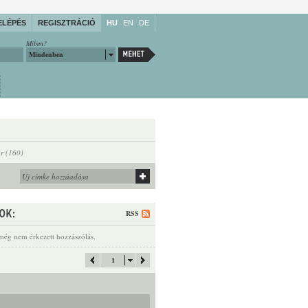
ELÉPÉS
REGISZTRÁCIÓ
HU
EN
DE
Miben?
Mindenben
ór (160)
RSS
még nem érkezett hozzászólás.
1