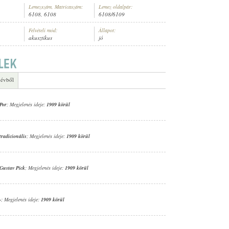
Lemezszám, Matricaszám:
Lemez oldalpár:
6108, 6108
6108/6109
Felvételi mód:
Állapot:
akusztikus
jó
BLE
 évből
Por
; Megjelenés ideje:
1909 körül
tradicionális
; Megjelenés ideje:
1909 körül
Gustav Pick
; Megjelenés ideje:
1909 körül
-
; Megjelenés ideje:
1909 körül